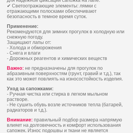
для надежной фиксации сапожка на лапе.
✔ Светоотражающие элементы: лямки с
отражающими полосками обеспечивают
безопасность в темное время суток.
Применение:
Рекомендуются для зимних прогулок в холодную или
снежную погоду.
Защищают лапы от:
- Холода и обморожения
- Снега и влаги
- Дорожных реагентов и химических веществ
Важно:
не предназначены для прогулок по
абразивным поверхностям (грунт, гравий и т.д.), так
как это может повлиять на износостойкость изделия.
Уход за сапожками:
- Ручная чистка или стирка в легком мыльном
растворе.
- Не сушить обувь возле источников тепла (батарей,
радиаторов и т.д.).
Внимание:
правильный подбор размера напрямую
влияет на долговечность и комфорт использования
сапожек. Износ подошвы и ткани не является