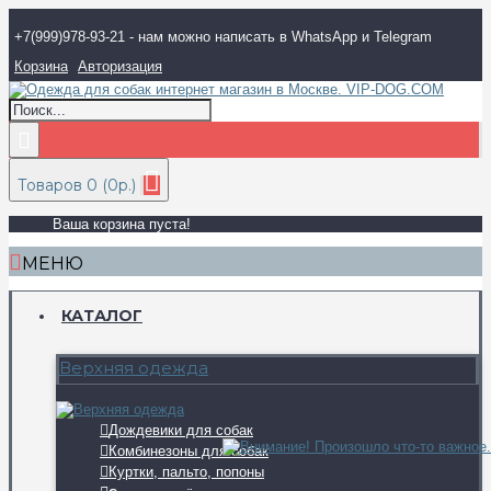
+7(999)978-93-21 - нам можно написать в WhatsApp и Telegram
Корзина
Авторизация
Товаров 0 (0р.)
Ваша корзина пуста!
МЕНЮ
КАТАЛОГ
Верхняя одежда
Дождевики для собак
Комбинезоны для собак
Куртки, пальто, попоны