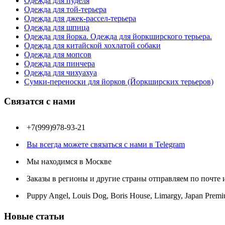
Одежда для пуделя
Одежда для той-терьера
Одежда для джек-рассел-терьера
Одежда для шпица
Одежда для йорка. Одежда для йоркширского терьера.
Одежда для китайской хохлатой собаки
Одежда для мопсов
Одежда для пинчера
Одежда для чихуахуа
Сумки-переноски для йорков (Йоркширских терьеров)
Связатся с нами
+7(999)978-93-21
Вы всегда можете связаться с нами в Telegram
Мы находимся в Москве
Заказы в регионы и другие страны отправляем по почте
Puppy Angel, Louis Dog, Boris House, Limargy, Japan Premi
Новые статьи