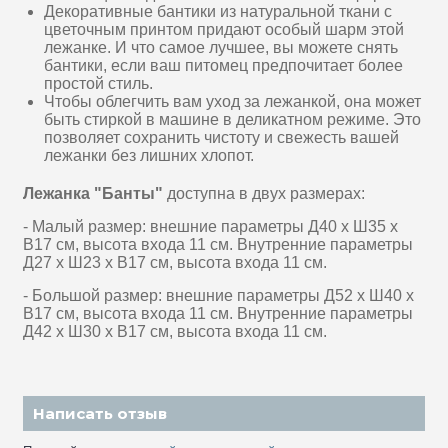
Декоративные бантики из натуральной ткани с
цветочным принтом придают особый шарм этой
лежанке. И что самое лучшее, вы можете снять
бантики, если ваш питомец предпочитает более
простой стиль.
Чтобы облегчить вам уход за лежанкой, она может
быть стиркой в машине в деликатном режиме. Это
позволяет сохранить чистоту и свежесть вашей
лежанки без лишних хлопот.
Лежанка "Банты"
доступна в двух размерах:
- Малый размер: внешние параметры Д40 х Ш35 х
В17 см, высота входа 11 см. Внутренние параметры
Д27 х Ш23 х В17 см, высота входа 11 см.
- Большой размер: внешние параметры Д52 х Ш40 х
В17 см, высота входа 11 см. Внутренние параметры
Д42 х Ш30 х В17 см, высота входа 11 см.
Написать отзыв