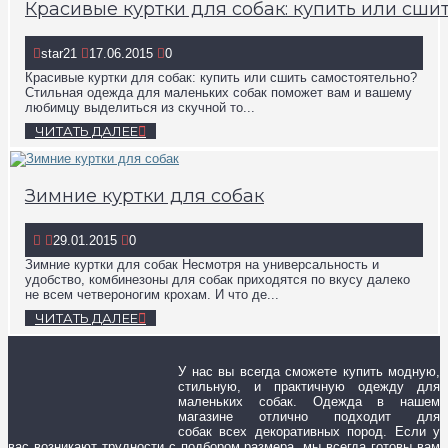
Красивые куртки для собак: купить или сши
star21
17.06.2015
0
Красивые куртки для собак: купить или сшить самостоятельно?
Стильная одежда для маленьких собак поможет вам и вашему
любимцу выделиться из скучной то...
ЧИТАТЬ ДАЛЕЕ
Зимние куртки для собак
29.01.2015
0
Зимние куртки для собак Несмотря на универсальность и
удобство, комбинезоны для собак приходятся по вкусу далеко
не всем четвероногим крохам. И что де...
ЧИТАТЬ ДАЛЕЕ
У нас вы всегда сможете купить модную,
стильную, и практичную одежду для
маленьких собак. Одежда в нашем
магазине отлично подходит для
собак всех декоративных пород. Если у
вас возникают трудности с подбором размера, мы всегда готовы вам