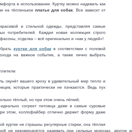
омфорта в использовании. Куртку можно надевать как
ли на тёпленькое
платье для собак
. Все зависит от
.
красивой и стильной одежды, представляя самые
х потребителей. Каждая новая коллекция строго
фасоны, отделка – всё оригинально и «как у людей»!
обрать
куртки для собак
в соответствии с половой
охода на важное событие, а также лично выбрать
плители:
ель окунёт вашего кроху в удивительный мир тепло и
мцев, которые практически не пачкаются. Ведь пух
льно тёплый, но при этом очень лёгкий;
идеально согреет питомца даже в самые суровые
 При этом, холлофайбер отлично держит форму даже
кой куртке не страшны регулярные стирки, она тёплая
дкой не рекомендуется надевать при сильных морозах, другое