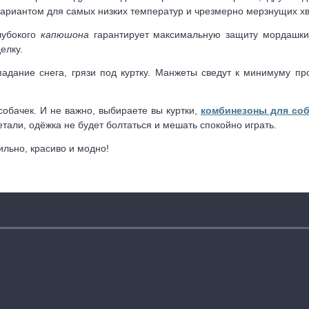
ариантом для самых низких температур и чрезмерно мерзнущих хв
лубокого
капюшона
гарантирует максимальную защиту мордашки о
елку.
адание снега, грязи под куртку. Манжеты сведут к минимуму п
собачек. И не важно, выбираете вы куртки,
комбинезоны для соб
тали, одёжка не будет болтаться и мешать спокойно играть.
тильно, красиво и модно!