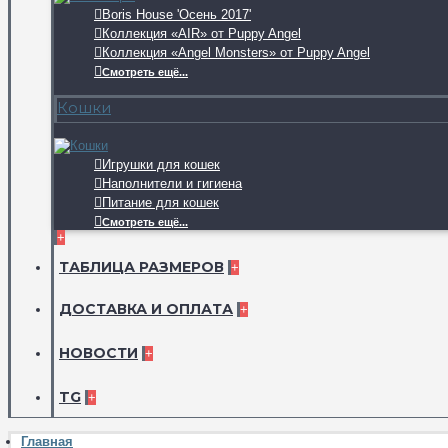
Boris House 'Осень 2017'
Коллекция «AIR» от Puppy Angel
Коллекция «Angel Monsters» от Puppy Angel
Смотреть ещё...
Кошки
Игрушки для кошек
Наполнители и гигиена
Питание для кошек
Смотреть ещё...
+
ТАБЛИЦА РАЗМЕРОВ
+
ДОСТАВКА И ОПЛАТА
+
НОВОСТИ
+
TG
+
Главная