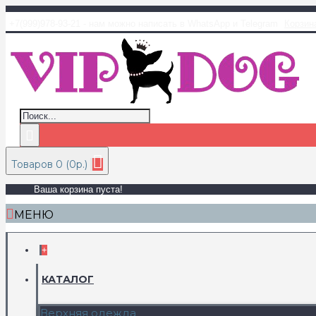
+7(999)978-93-21 - нам можно написать в WhatsApp и Telegram
Корзин
Товаров 0 (0р.)
Ваша корзина пуста!
МЕНЮ
+
КАТАЛОГ
Верхняя одежда