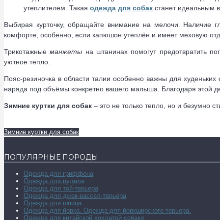
утеплителем. Такая
одежда для собак
станет идеальным в
Выбирая курточку, обращайте внимание на мелочи. Наличие г
комфорте, особенно, если капюшон утеплён и имеет меховую отд
Трикотажные
манжеты
на штанинах помогут предотвратить поп
уютное тепло.
Пояс-резиночка в области талии особенно важны для худеньких 
наряда под объёмы конкретно вашего малыша. Благодаря этой де
Зимние куртки для собак
– это не только тепло, но и безумно с
Зимние куртки для собак
ПОПУЛЯРНЫЕ ПОРОДЫ
Одежда для гриффона
Одежда для пуделя
Одежда для той-терьера
Одежда для джек-рассел-терьера
Одежда для шпица
Одежда для йорка. Одежда для йоркширского терьера.
Одежда для китайской хохлатой собаки