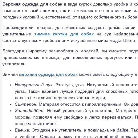
Верхняя
одежда для собак
в виде курток довольно удобна и к
самостоятельный элемент, так и в комплекте со штанишками и
погодных условий и, естественно, от вашего собственного выбора
Производители товаров для животных создают целые линии 
удивительные
зимние куртки для собак
на суд избалованны
соответствует всем требованиям искушённого мира моды. Цвета, 
Благодаря широкому разнообразию моделей, вы сможете под
принадлежностью питомца, для повседневных прогулок или п
утеплитель.
Зимняя
верхняя
одежда для собак
может иметь следующие уте
Натуральный пух
. Это гусь, утка. Натуральный наполнит
уюта. Такой вариант лучше подойдёт для спокойных пито
далеко не отлично переносит частые стирки;
Синтепон.
Материал относится к гипоаллергенным. Он дово
Холлофайбер.
Новый уникальный утеплитель. Материал 
морозы, позволяя ему свободно и легко передвигаться.
после частых стирок;
Баечка.
Это даже не утеплитель, а подкладка на байке. Та
и удобная. Однако одежду только с утеплённой подкла