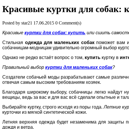
Красивые куртки для собак: 
Posted by
star21
17.06.2015
0 Comment(s)
Красивые
куртки для собак: купить
или сшить самост
Стильная
одежда для маленьких собак
поможет вам и
собачницам-модницам удивительно огромный выбор курт
Однако не редко встаёт вопрос о том,
купить
куртку в
инт
Правильный выбор
куртки для маленьких собак
?
Создатели собачьей моды разрабатывают самые различн
отвечая самым высоким требованиям хозяек.
Благодаря широкому выбору, собачницы легко найдут н
вещицы, ведь за вас и для вас всё сделали опытные и т
Выбирайте куртку, строго исходя из поры года.
Летние ку
курточки из мягкой синтетической кожи.
Летняя верхняя одежда будет незаменима для защиты п
дождя и ветра.