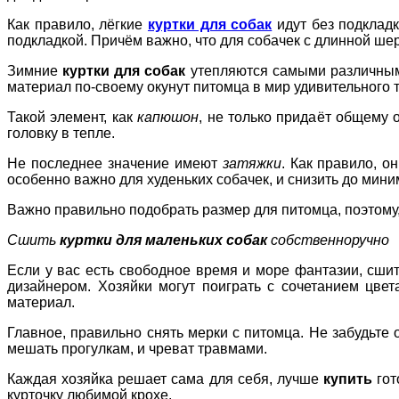
Как правило, лёгкие
куртки для собак
идут без подкладк
подкладкой. Причём важно, что для собачек с длинной ше
Зимние
куртки для собак
утепляются самыми различными
материал по-своему окунут питомца в мир удивительного 
Такой элемент, как
капюшон
, не только придаёт общему 
головку в тепле.
Не последнее значение имеют
затяжки
. Как правило, о
особенно важно для худеньких собачек, и снизить до мини
Важно правильно подобрать размер для питомца, поэтому,
Сшить
куртки для маленьких собак
собственноручно
Если у вас есть свободное время и море фантазии, сши
дизайнером. Хозяйки могут поиграть с сочетанием цве
материал.
Главное, правильно снять мерки с питомца. Не забудьте
мешать прогулкам, и чреват травмами.
Каждая хозяйка решает сама для себя, лучше
купить
го
курточку любимой крохе.