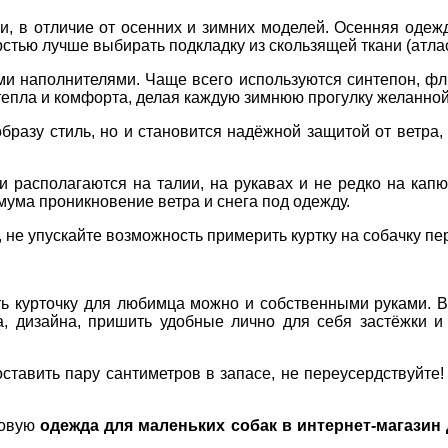
и, в отличие от осенних и зимних моделей. Осенняя одеж
рстью лучше выбирать подкладку из скользящей ткани (атла
 наполнителями. Чаще всего используются синтепон, фли
тепла и комфорта, делая каждую зимнюю прогулку желанной
образу стиль, но и становится надёжной защитой от ветра
ни располагаются на талии, на рукавах и не редко на кап
мума проникновение ветра и снега под одежду.
 не упускайте возможность примерить куртку на собачку пе
ть курточку для любимца можно и собственными руками. В
та, дизайна, пришить удобные лично для себя застёжки 
 оставить пару сантиметров в запасе, не переусердствуй
товую
одежда для маленьких собак в интернет-магазин 