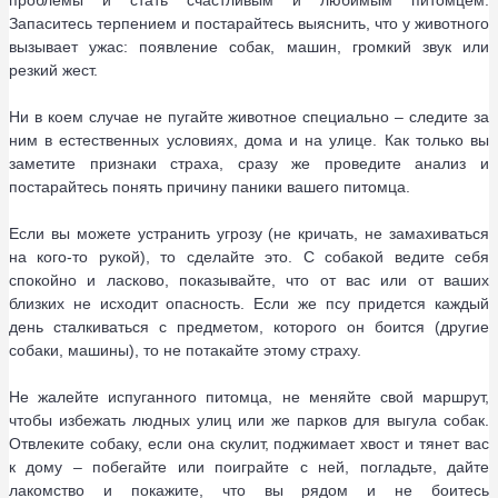
проблемы и стать счастливым и любимым питомцем.
Запаситесь терпением и постарайтесь выяснить, что у животного
вызывает ужас: появление собак, машин, громкий звук или
резкий жест.
Ни в коем случае не пугайте животное специально – следите за
ним в естественных условиях, дома и на улице. Как только вы
заметите признаки страха, сразу же проведите анализ и
постарайтесь понять причину паники вашего питомца.
Если вы можете устранить угрозу (не кричать, не замахиваться
на кого-то рукой), то сделайте это. С собакой ведите себя
спокойно и ласково, показывайте, что от вас или от ваших
близких не исходит опасность. Если же псу придется каждый
день сталкиваться с предметом, которого он боится (другие
собаки, машины), то не потакайте этому страху.
Не жалейте испуганного питомца, не меняйте свой маршрут,
чтобы избежать людных улиц или же парков для выгула собак.
Отвлеките собаку, если она скулит, поджимает хвост и тянет вас
к дому – побегайте или поиграйте с ней, погладьте, дайте
лакомство и покажите, что вы рядом и не боитесь