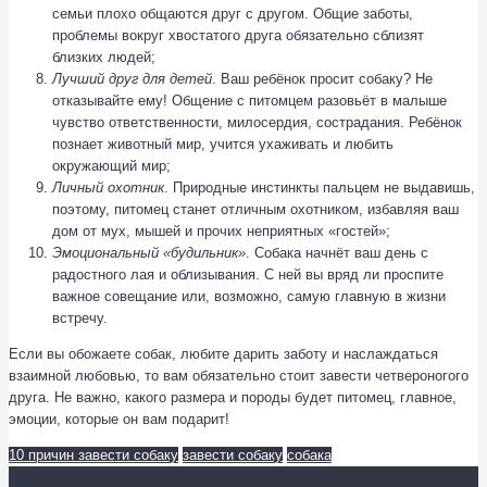
семьи плохо общаются друг с другом. Общие заботы,
проблемы вокруг хвостатого друга обязательно сблизят
близких людей;
Лучший друг для детей
. Ваш ребёнок просит собаку? Не
отказывайте ему! Общение с питомцем разовьёт в малыше
чувство ответственности, милосердия, сострадания. Ребёнок
познает животный мир, учится ухаживать и любить
окружающий мир;
Личный охотник
. Природные инстинкты пальцем не выдавишь,
поэтому, питомец станет отличным охотником, избавляя ваш
дом от мух, мышей и прочих неприятных «гостей»;
Эмоциональный «будильник»
. Собака начнёт ваш день с
радостного лая и облизывания. С ней вы вряд ли проспите
важное совещание или, возможно, самую главную в жизни
встречу.
Если вы обожаете собак, любите дарить заботу и наслаждаться
взаимной любовью, то вам обязательно стоит завести четвероногого
друга. Не важно, какого размера и породы будет питомец, главное,
эмоции, которые он вам подарит!
10 причин завести собаку
завести собаку
собака