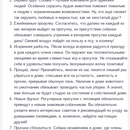
Верный друг
. Собака – лучший компаньон для одиноких
людей. Особенно скрасить будни животное поможет пожилым
и людям с ограниченными возможностями. Ну, кто ещё сможет
так окружить любовью и верностью, как не хвостатый друг?
Ежедневные прогулки.
Согласитесь, что далеко не каждый из
нас вечером выйдет на прогулку, но присутствие собачки
обязывает совершать утренние и вечерние прогулки каждый
день! Свежий воздух пойдёт на пользу и псу, и хозяину!
Искренняя радость.
Пёсик всегда искренне радуется приходу
в дом каждого члена семьи. Он окружит вас положительными
эмоциями во время совместных игр и прогулок. Не отказывайте
себе в удовольствии получать безграничную волну позитива!
Прощай, лень
! Признайтесь, многие из нас ленятся лишний раз
убраться в доме, списывая всё на усталость, занятость и
прочее, прикрывая обычную лень. Наличие в доме животного
по умолчанию обязывает проводить частые уборки. А значит,
вам больше не будет стыдно за состояние в собственной доме.
Новые друзья
. Регулярные прогулки с питомцем обязательно
приведут к новым знакомым-собачникам. Вы обязательно
узнаете много интересных советом и рекомендаций по уходу за
домашними любимцами, и, возможно, найдёте настоящих
друзей!
Причина сблизиться
. Собака незаменима в доме, где члены