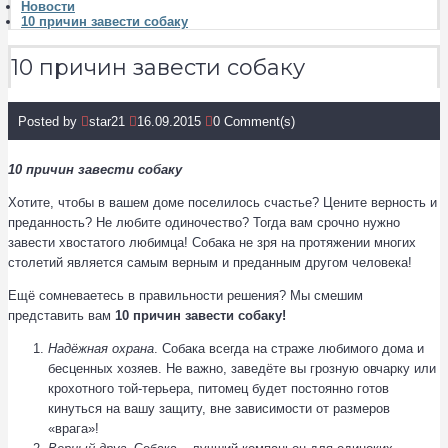
Новости
10 причин завести собаку
10 причин завести собаку
Posted by
star21
16.09.2015
0 Comment(s)
10 причин
завести собаку
Хотите, чтобы в вашем доме поселилось счастье? Цените верность и
преданность? Не любите одиночество? Тогда вам срочно нужно
завести хвостатого любимца! Собака не зря на протяжении многих
столетий является самым верным и преданным другом человека!
Ещё сомневаетесь в правильности решения? Мы смешим
представить вам
10 причин завести собаку!
Надёжная охрана
. Собака всегда на страже любимого дома и
бесценных хозяев. Не важно, заведёте вы грозную овчарку или
крохотного той-терьера, питомец будет постоянно готов
кинуться на вашу защиту, вне зависимости от размеров
«врага»!