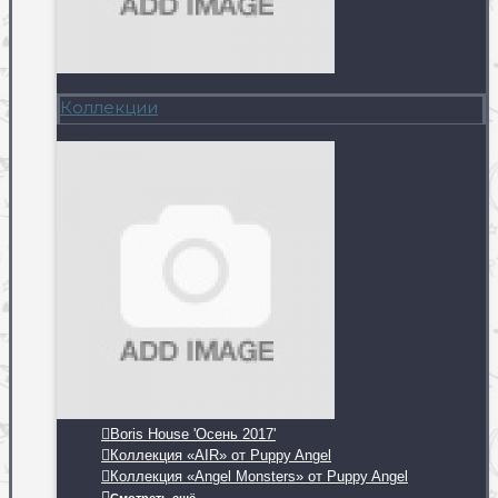
Коллекции
Boris House 'Осень 2017'
Коллекция «AIR» от Puppy Angel
Коллекция «Angel Monsters» от Puppy Angel