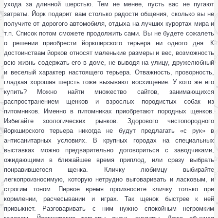
ухода за длинной шерстью. Тем не менее, пусть вас не пугают
затраты. Йорк подарит вам столько радости общения, сколько вы не
получите от дорогого автомобиля, отдыха на лучших курортах мира и
т.п. Список потом сможете продолжить сами. Вы не будете сожалеть
о решении приобрести йоркширского терьера ни одного дня. К
достоинствам йорков относят маленькие размеры и вес, возможность
всю жизнь содержать его в доме, не выводя на улицу, дружелюбный
и веселый характер настоящего терьера. Отважность, проворность,
гладкая хорошая шерсть тоже вызывают восхищение. У кого же его
купить? Можно найти множество сайтов, занимающихся
распространением щенков и взрослых породистых собак из
питомников. Именно в питомниках приобретают породных щенков.
Избегайте зоологических рынков. Здорового чистопородного
йоркширского терьера никогда не будут предлагать «с рук» в
антисанитарных условиях. В крупных городах на специальных
выставках можно предварительно договориться с заводчиками,
ожидающими в ближайшее время приплод, или сразу выбрать
понравившегося щенка. Кличку любимцу выбирайте
легкопроизносимую, которую нетрудно выговаривать и ласковым, и
строгим тоном. Первое время произносите кличку только при
кормлении, расчесывании и играх. Так щенок быстрее к ней
привыкнет. Разговаривать с ним нужно спокойным негромким