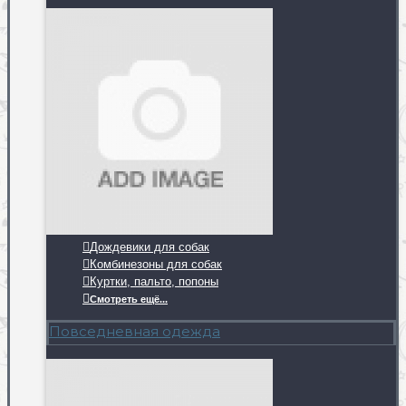
Дождевики для собак
Комбинезоны для собак
Куртки, пальто, попоны
Смотреть ещё...
Повседневная одежда