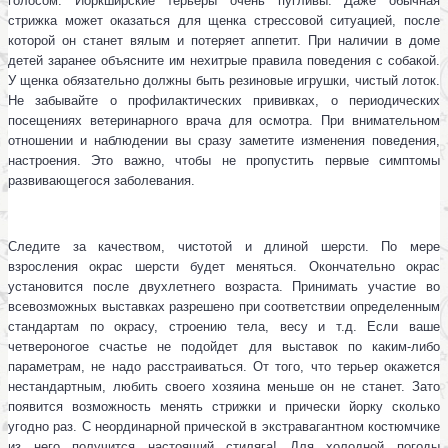
голосом. Йоркширские терьеры очень пугливы. Даже обычная
стрижка может оказаться для щенка стрессовой ситуацией, после
которой он станет вялым и потеряет аппетит. При наличии в доме
детей заранее объясните им нехитрые правила поведения с собакой.
У щенка обязательно должны быть резиновые игрушки, чистый лоток.
Не забывайте о профилактических прививках, о периодических
посещениях ветеринарного врача для осмотра. При внимательном
отношении и наблюдении вы сразу заметите изменения поведения,
настроения. Это важно, чтобы не пропустить первые симптомы
развивающегося заболевания.
Следите за качеством, чистотой и длиной шерсти. По мере
взросления окрас шерсти будет меняться. Окончательно окрас
установится после двухлетнего возраста. Принимать участие во
всевозможных выставках разрешено при соответствии определенным
стандартам по окрасу, строению тела, весу и т.д. Если ваше
четвероногое счастье не подойдет для выставок по каким-либо
параметрам, не надо расстраиваться. От того, что терьер окажется
нестандартным, любить своего хозяина меньше он не станет. Зато
появится возможность менять стрижки и прически йорку сколько
угодно раз. С неординарной прической в экстравагантном костюмчике
из него получится настоящий стиляга! Для холодной погоды