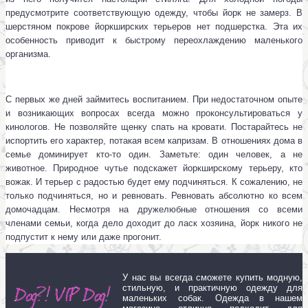
предусмотрите соответствующую одежду, чтобы йорк не замерз. В
шерстяном покрове йоркширских терьеров нет подшерстка. Эта их
особенность приводит к быстрому переохлаждению маленького
организма.
С первых же дней займитесь воспитанием. При недостаточном опыте
и возникающих вопросах всегда можно проконсультироваться у
кинологов. Не позволяйте щенку спать на кровати. Постарайтесь не
испортить его характер, потакая всем капризам. В отношениях дома в
семье доминирует кто-то один. Заметьте: один человек, а не
животное. Природное чутье подскажет йоркширскому терьеру, кто
вожак. И терьер с радостью будет ему подчиняться. К сожалению, не
только подчиняться, но и ревновать. Ревновать абсолютно ко всем
домочадцам. Несмотря на дружелюбные отношения со всеми
членами семьи, когда дело доходит до ласк хозяина, йорк никого не
подпустит к нему или даже прогонит.
У нас вы всегда сможете купить модную,
стильную, и практичную одежду для
маленьких собак. Одежда в нашем