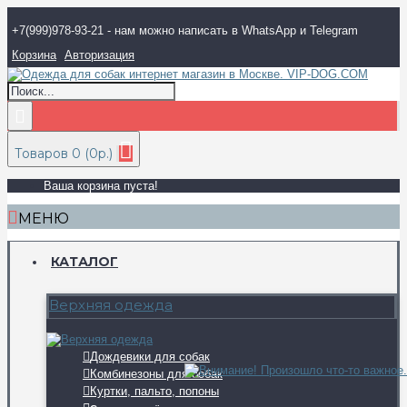
+7(999)978-93-21 - нам можно написать в WhatsApp и Telegram
Корзина
Авторизация
Товаров 0 (0р.)
Ваша корзина пуста!
МЕНЮ
КАТАЛОГ
Верхняя одежда
Дождевики для собак
Комбинезоны для собак
Куртки, пальто, попоны