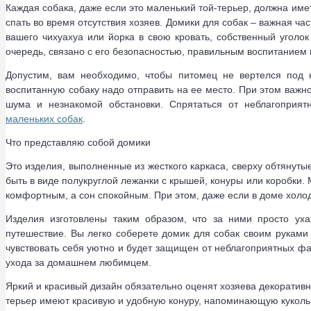
Каждая собака, даже если это маленький той-терьер, должна имет
спать во время отсутствия хозяев. Домики для собак – важная ча
вашего чихуахуа или йорка в свою кровать, собственный уголок
очередь, связано с его безопасностью, правильным воспитанием
Допустим, вам необходимо, чтобы питомец не вертелся под 
воспитанную собаку надо отправить на ее место. При этом важно
шума и незнакомой обстановки. Спрятаться от неблагоприя
маленьких собак
.
Что представляю собой домики
Это изделия, выполненные из жесткого каркаса, сверху обтянуты
быть в виде полукруглой лежанки с крышей, конуры или коробки.
комфортным, а сон спокойным. При этом, даже если в доме холо
Изделия изготовлены таким образом, что за ними просто уха
путешествие. Вы легко соберете домик для собак своим руками 
чувствовать себя уютно и будет защищен от неблагоприятных фа
ухода за домашнем любимцем.
Яркий и красивый дизайн обязательно оценят хозяева декоративн
терьер имеют красивую и удобную конуру, напоминающую куколь