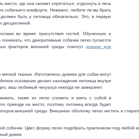
ь место, где она сможет спрятаться, отдохнуть и лечь
сть собачьего комфорта. Неважно, любите ли вы брать
 должен быть у питомца обязательно. Это, в первую
 и дисциплиной.
ногами во время присутствия гостей. Обученную и
 понимать, что декоративные собачки легко пугаются
тных факторов внешней среды помогут
домики для
е мягкой тканью. Изготовлены домики для собак могут
 Мягкое основание делает нахождение питомца внутри
дно, ваш любимый чихуахуа никогда не замерзнет.
живать, также их легко сложить и взять с собой в
по приезде на место, поэтому питомец всегда будет
кторов внешней среды. Внешнюю оболочку легко чистить и стирать
ой собачки. Цвет, форму легко подобрать практически под любой ин
ный домик.