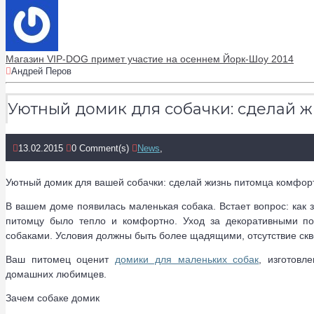
Магазин VIP-DOG примет участие на осеннем Йорк-Шоу 2014
Андрей Перов
Уютный домик для собачки: сделай 
13.02.2015
0 Comment(s)
News
,
Уютный домик для вашей собачки: сделай жизнь питомца комфор
В вашем доме появилась маленькая собака. Встает вопрос: как за
питомцу было тепло и комфортно. Уход за декоративными по
собаками. Условия должны быть более щадящими, отсутствие скв
Ваш питомец оценит
домики для маленьких собак
, изготовл
домашних любимцев.
Зачем собаке домик