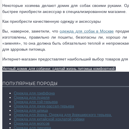
Некоторые хозяева делают домик для собак своими руками. Од
быстрее приобрести аксессуар в специализированном магазине.
Как приобрести качественную одежду и аксессуары
Вы, наверное, заметили, что
одежда для собак в Москве
продает
изготовлены, правильно ли пошиты, безопасны ли, хорошо ли 
«зимняя», то она должна быть обязательно теплой и непромокае
для здоровья питомца.
Интернет-магазин предоставляет наибольший выбор товаров для ж
Уютный домик для собачки: сделай жизнь питомца комфортной.
ПОПУЛЯРНЫЕ ПОРОДЫ
Одежда для гриффона
Одежда для пуделя
Одежда для той-терьера
Одежда для джек-рассел-терьера
Одежда для шпица
Одежда для йорка. Одежда для йоркширского терьера.
Одежда для китайской хохлатой собаки
Одежда для мопсов
Одежда для пинчера