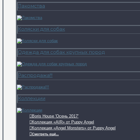
Лакомства
Коляски для собак
Одежда для собак крупных пород
Распродажа!!!
Коллекции
Boris House 'Осень 2017'
Коллекция «AIR» от Puppy Angel
Коллекция «Angel Monsters» от Puppy Angel
Смотреть ещё...