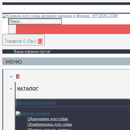
+7(999)978-93-21 - нам можно написать в WhatsApp и Telegram
Корзин
Товаров 0 (0р.)
Ваша корзина пуста!
МЕНЮ
+
КАТАЛОГ
Верхняя одежда
Дождевики для собак
Комбинезоны для собак
Куртки, пальто, попоны