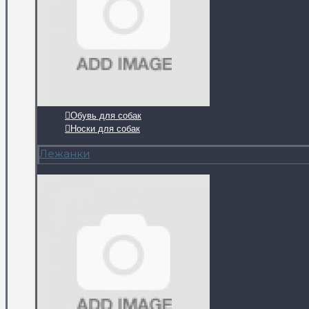
Обувь для собак
Носки для собак
Лежанки