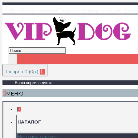
+7(999)978-93-21 - нам можно написать в WhatsApp и Telegram
Корзин
Товаров 0 (0р.)
Ваша корзина пуста!
МЕНЮ
+
КАТАЛОГ
Верхняя одежда