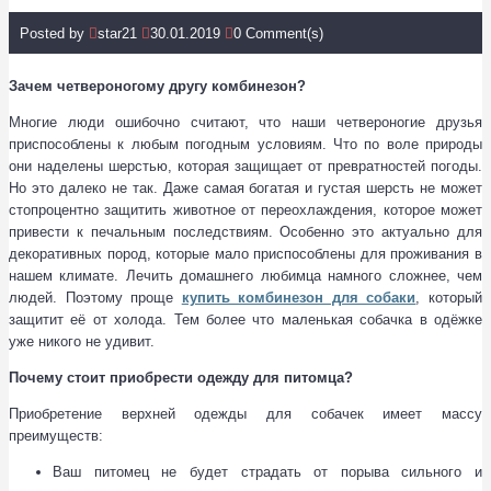
Posted by
star21
30.01.2019
0 Comment(s)
Зачем четвероногому другу комбинезон?
Многие люди ошибочно считают, что наши четвероногие друзья
приспособлены к любым погодным условиям. Что по воле природы
они наделены шерстью, которая защищает от превратностей погоды.
Но это далеко не так. Даже самая богатая и густая шерсть не может
стопроцентно защитить животное от переохлаждения, которое может
привести к печальным последствиям. Особенно это актуально для
декоративных пород, которые мало приспособлены для проживания в
нашем климате. Лечить домашнего любимца намного сложнее, чем
людей. Поэтому проще
купить комбинезон для собаки
, который
защитит её от холода. Тем более что маленькая собачка в одёжке
уже никого не удивит.
Почему стоит приобрести одежду для питомца?
Приобретение верхней одежды для собачек имеет массу
преимуществ:
Ваш питомец не будет страдать от порыва сильного и