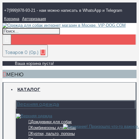
+7(999)978-93-21 - нам можно написать в WhatsApp и Telegram
Корзина
Авторизация
Товаров 0 (0р.)
Ваша корзина пуста!
МЕНЮ
КАТАЛОГ
Верхняя одежда
Дождевики для собак
Комбинезоны для собак
Куртки, пальто, попоны