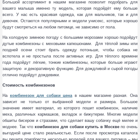
Большой ассортимент в нашем магазине позволит подобрать для
вашего малыша именно ту модель, которая подойдёт ему больше
всего. У нас есть красивая одежда, как для мальчиков, так и для
девочек. Остаются популярными и модели унисекс, которые хорошо
будут смотреться на любом питомце, не зависимо от пола.
На холодную зимнюю погоду с большими морозами хорошо подойдут
дутые комбинезоны с меховыми капюшонами. Для тёплой зимы или
поздней осени стоит брать одежду потоньше, чтобы собака не
вспотела и не простыла после активных игр. Для тёплого времени
года подойдут лёгкие, тонкие комбинезоны, которые больше играют
защитную и декоративную функцию. Для дождливой и сырой погоды
отлично подойдут дождевики.
Стоимость комбинезонов
На
комбинезон для собаки цена
в нашем магазине разная. Она
зависит не только от выбранной модели и размера. Большое
значение имеет материал, из которого пошит комбинезон, наличие
меха, различных кармашков, вкладок и бижутерии. Многие модели
обшиты бисером и стразами, что сделает вашу собачку ещё милее и
моднее. Так что
комбинезон для собаки купить в Москве
по очень
выгодной цене стало реальностью. Если после просмотра каталога
вы решите приобрести несколько моделей для вашего питомца – мы