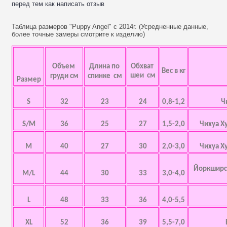
перед тем как написать отзыв
Таблица размеров "Puppy Angel" с 2014г. (Усредненные данные,
более точные замеры смотрите к изделию)
Объем
Длина по
Обхват
Вес в кг
шеи см
груди см
спинке см
Размер
S
32
23
24
0,8-1,2
Ч
S/M
36
25
27
1,5-2,0
Чихуа Х
M
40
27
30
2,0-3,0
Чихуа Х
Йоркширск
M/L
44
30
33
3,0-4,0
L
48
33
36
4,0-5,5
XL
52
36
39
5,5-7,0