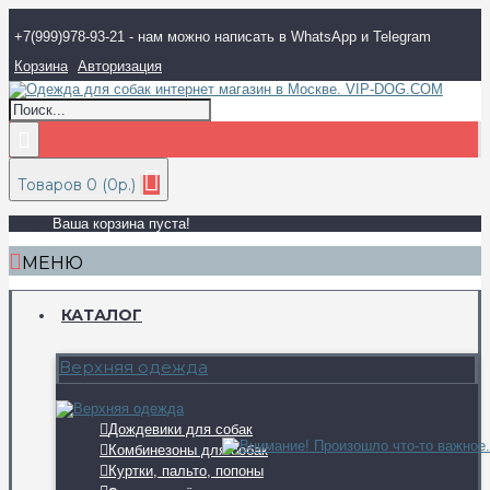
+7(999)978-93-21 - нам можно написать в WhatsApp и Telegram
Корзина
Авторизация
Товаров 0 (0р.)
Ваша корзина пуста!
МЕНЮ
КАТАЛОГ
Верхняя одежда
Дождевики для собак
Комбинезоны для собак
Куртки, пальто, попоны