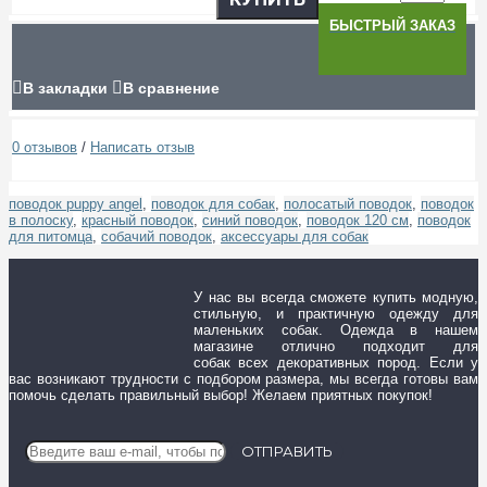
БЫСТРЫЙ ЗАКАЗ
В закладки
В сравнение
0 отзывов
/
Написать отзыв
поводок puppy angel
,
поводок для собак
,
полосатый поводок
,
поводок
в полоску
,
красный поводок
,
синий поводок
,
поводок 120 см
,
поводок
для питомца
,
собачий поводок
,
аксессуары для собак
У нас вы всегда сможете купить модную,
стильную, и практичную одежду для
маленьких собак. Одежда в нашем
магазине отлично подходит для
собак всех декоративных пород. Если у
вас возникают трудности с подбором размера, мы всегда готовы вам
помочь сделать правильный выбор! Желаем приятных покупок!
ОТПРАВИТЬ