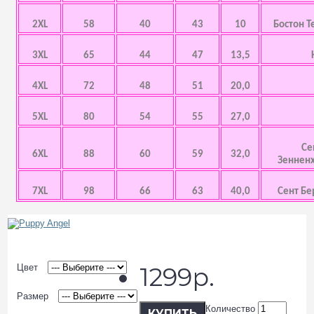
2XL
58
40
43
10
Бостон Т
3XL
65
44
47
13,5
4XL
72
48
51
20,0
5XL
80
54
55
27,0
Се
6XL
88
60
59
32,0
Зенненх
7XL
98
66
63
40,0
Сент Бе
Цвет
1299р.
Размер
Количество
КУПИТЬ