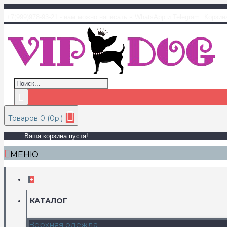
+7(999)978-93-21 - нам можно написать в WhatsApp и Telegram
Корзин
Товаров 0 (0р.)
Ваша корзина пуста!
МЕНЮ
+
КАТАЛОГ
Верхняя одежда