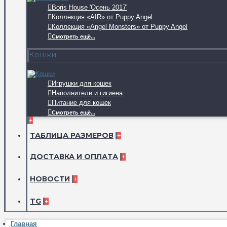
Boris House 'Осень 2017'
Коллекция «AIR» от Puppy Angel
Коллекция «Angel Monsters» от Puppy Angel
Смотреть ещё...
Кошки
Игрушки для кошек
Наполнители и гигиена
Питание для кошек
Смотреть ещё...
+
ТАБЛИЦА РАЗМЕРОВ
+
ДОСТАВКА И ОПЛАТА
+
НОВОСТИ
+
TG
+
Главная