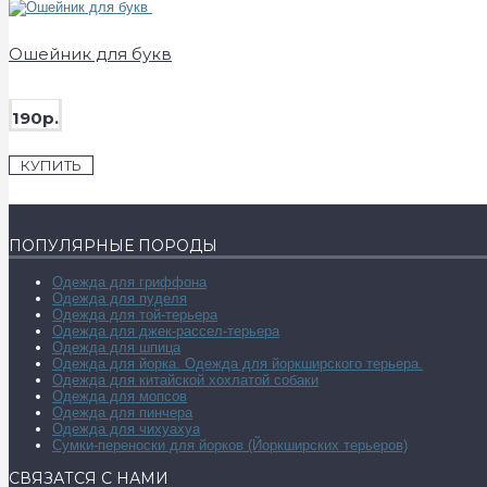
Ошейник для букв
190р.
КУПИТЬ
ПОПУЛЯРНЫЕ ПОРОДЫ
Одежда для гриффона
Одежда для пуделя
Одежда для той-терьера
Одежда для джек-рассел-терьера
Одежда для шпица
Одежда для йорка. Одежда для йоркширского терьера.
Одежда для китайской хохлатой собаки
Одежда для мопсов
Одежда для пинчера
Одежда для чихуахуа
Сумки-переноски для йорков (Йоркширских терьеров)
СВЯЗАТСЯ С НАМИ