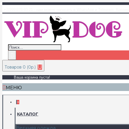
+7(999)978-93-21 - нам можно написать в WhatsApp и Telegram
Корзин
Товаров 0 (0р.)
Ваша корзина пуста!
МЕНЮ
+
КАТАЛОГ
Верхняя одежда