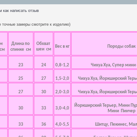
м как написать отзыв
ее точные замеры смотрите к изделию)
ем
Длина по
Обхват
Вес в кг
Породы собак
шеи см
 см
спинке см
23
24
0,8-1,2
Чихуа Хуа, Супер мини
25
27
1,5-2,0
Чихуа Хуа, Йоркширский Терь
27
30
2,0-3,0
Чихуа Хуа, Йоркширский Терь
Йоркширский Терьер, Мини Пу
30
33
3,0-4,0
Мини Пинчер
33
36
4,0-5,5
Шитцу, Пекинес, Мал