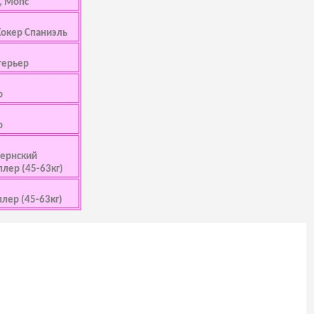
, Мопс
Кокер Спаниэль
терьер
р
р
 Бернский
ллер (45-63кг)
ллер (45-63кг)