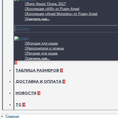
Boris House 'Осень 2017'
Коллекция «AIR» от Puppy Angel
Коллекция «Angel Monsters» от Puppy Angel
Смотреть ещё...
Кошки
Игрушки для кошек
Наполнители и гигиена
Питание для кошек
Смотреть ещё...
+
ТАБЛИЦА РАЗМЕРОВ
+
ДОСТАВКА И ОПЛАТА
+
НОВОСТИ
+
TG
+
Главная