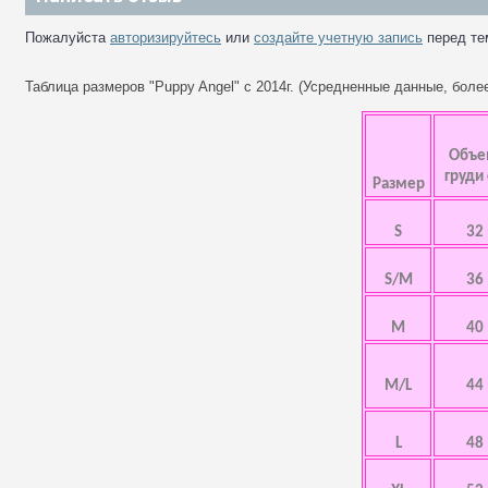
Пожалуйста
авторизируйтесь
или
создайте учетную запись
перед те
Таблица размеров "Puppy Angel" с 2014г. (Усредненные данные, бол
Объ
груди
Размер
S
32
S/M
36
M
40
M/L
44
L
48