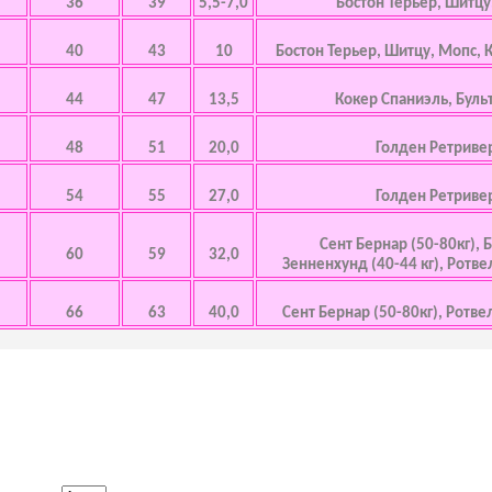
36
39
5,5-7,0
Бостон Терьер, Шитцу
40
43
10
Бостон Терьер, Шитцу, Мопс, 
44
47
13,5
Кокер Спаниэль, Буль
48
51
20,0
Голден Ретриве
54
55
27,0
Голден Ретриве
Сент Бернар (50-80кг),
60
59
32,0
Зенненхунд (40-44 кг), Ротве
66
63
40,0
Сент Бернар (50-80кг), Ротве