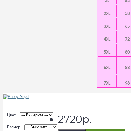
XL
52
2XL
58
3XL
65
4XL
72
5XL
80
6XL
88
7XL
98
Цвет
2720р.
Размер