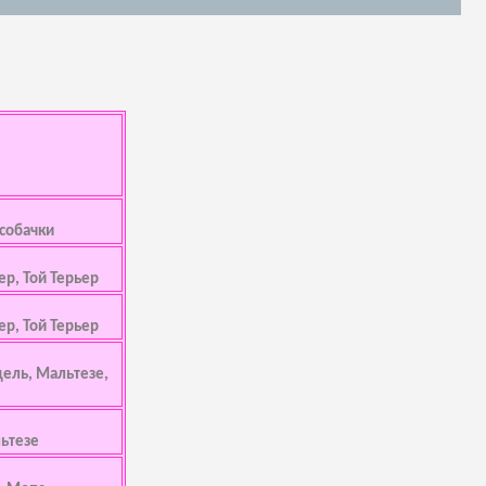
 собачки
ер, Той Терьер
ер, Той Терьер
дель, Мальтезе,
ьтезе