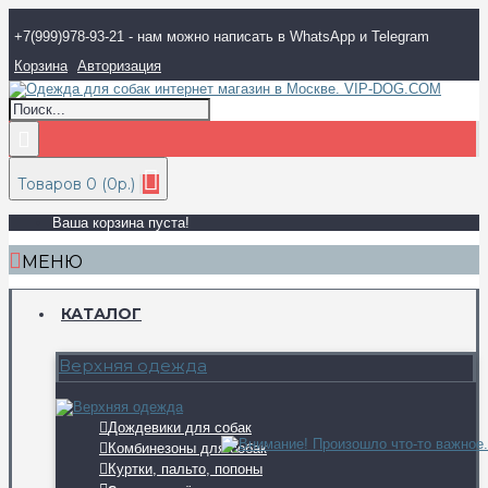
+7(999)978-93-21 - нам можно написать в WhatsApp и Telegram
Корзина
Авторизация
Товаров 0 (0р.)
Ваша корзина пуста!
МЕНЮ
КАТАЛОГ
Верхняя одежда
Дождевики для собак
Комбинезоны для собак
Куртки, пальто, попоны