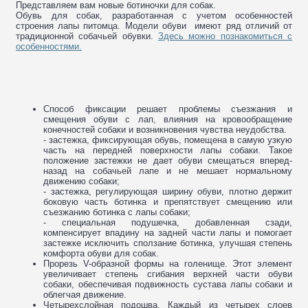
Представляем вам новые ботиночки для собак.
Обувь для собак, разработанная с учетом особенностей
строения лапы питомца. Модели обуви имеют ряд отличий от
традиционной собачьей обувки.
Здесь можно познакомиться с
особенностями.
Способ фиксации решает проблемы съезжания и
смещения обуви с лап, влияния на кровообращение
конечностей собаки и возникновения чувства неудобства.
- застежка, фиксирующая обувь, помещена в самую узкую
часть на передней поверхности лапы собаки. Такое
положение застежки не дает обуви смещаться вперед-
назад на собачьей лапе и не мешает нормальному
движению собаки;
- застежка, регулирующая ширину обуви, плотно держит
боковую часть ботинка и препятствует смещению или
съезжанию ботинка с лапы собаки;
- специальная подушечка, добавленная сзади,
компенсирует впадину на задней части лапы и помогает
застежке исключить сползание ботинка, улучшая степень
комфорта обуви для собак.
Прорезь V-образной формы на голенище. Этот элемент
увеличивает степень сгибания верхней части обуви
собаки, обеспечивая подвижность сустава лапы собаки и
облегчая движение.
Четырехслойная подошва. Каждый из четырех слоев