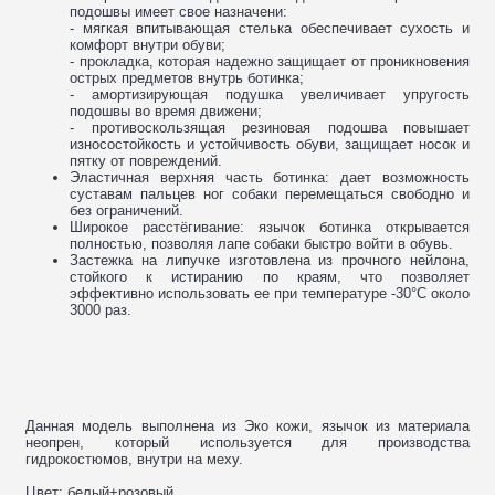
подошвы имеет свое назначени:
- мягкая впитывающая стелька обеспечивает сухость и
комфорт внутри обуви;
- прокладка, которая надежно защищает от проникновения
острых предметов внутрь ботинка;
- амортизирующая подушка увеличивает упругость
подошвы во время движени;
- противоскользящая резиновая подошва повышает
износостойкость и устойчивость обуви, защищает носок и
пятку от повреждений.
Эластичная верхняя часть ботинка: дает возможность
суставам пальцев ног собаки перемещаться свободно и
без ограничений.
Широкое расстёгивание: язычок ботинка открывается
полностью, позволяя лапе собаки быстро войти в обувь.
Застежка на липучке изготовлена из прочного нейлона,
стойкого к истиранию по краям, что позволяет
эффективно использовать ее при температуре -30°C около
3000 раз.
Данная модель выполнена из Эко кожи, язычок из материала
неопрен, который используется для производства
гидрокостюмов, внутри на меху.
Цвет: белый+розовый.