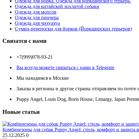
Одежда для йорка. Одежда для йоркширского терьера.
Одежда для китайской хохлатой собаки
Одежда для мопсов
Одежда для пинчера
Одежда для чихуахуа
Сумки-переноски для йорков (Йоркширских терьеров)
Связатся с нами
+7(999)978-93-21
Вы всегда можете связаться с нами в Telegram
Мы находимся в Москве
Заказы в регионы и другие страны отправляем по почте
Puppy Angel, Louis Dog, Boris House, Limargy, Japan Premi
Новые статьи
Комбинезоны для собак Puppy Angel: стиль, комфорт и защита 
25.12.2025
0