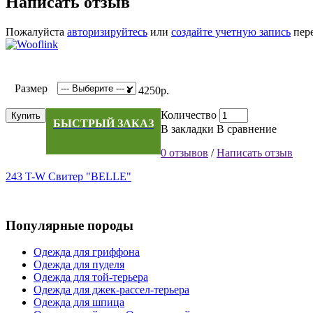
Написать отзыв
Пожалуйста
авторизируйтесь
или
создайте учетную запись
пере
Размер
4250р.
Количество
Купить
БЫСТРЫЙ ЗАКАЗ
В закладки
В сравнение
0 отзывов
/
Написать отзыв
243 T-W Свитер "BELLE"
Популярные породы
Одежда для гриффона
Одежда для пуделя
Одежда для той-терьера
Одежда для джек-рассел-терьера
Одежда для шпица