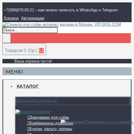
+7(999)978-93-21 - нам можно написать в WhatsApp и Telegram
Корзина
Авторизация
Товаров 0 (0р.)
Ваша корзина пуста!
МЕНЮ
КАТАЛОГ
Верхняя одежда
Дождевики для собак
Комбинезоны для собак
Куртки, пальто, попоны