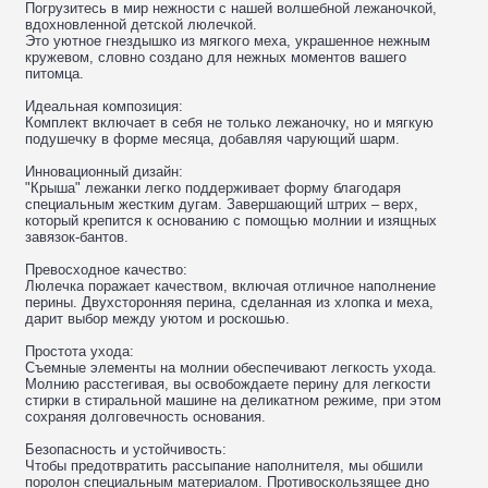
Погрузитесь в мир нежности с нашей волшебной лежаночкой,
вдохновленной детской люлечкой.
Это уютное гнездышко из мягкого меха, украшенное нежным
кружевом, словно создано для нежных моментов вашего
питомца.
Идеальная композиция:
Комплект включает в себя не только лежаночку, но и мягкую
подушечку в форме месяца, добавляя чарующий шарм.
Инновационный дизайн:
"Крыша" лежанки легко поддерживает форму благодаря
специальным жестким дугам. Завершающий штрих – верх,
который крепится к основанию с помощью молнии и изящных
завязок-бантов.
Превосходное качество:
Люлечка поражает качеством, включая отличное наполнение
перины. Двухсторонняя перина, сделанная из хлопка и меха,
дарит выбор между уютом и роскошью.
Простота ухода:
Съемные элементы на молнии обеспечивают легкость ухода.
Молнию расстегивая, вы освобождаете перину для легкости
стирки в стиральной машине на деликатном режиме, при этом
сохраняя долговечность основания.
Безопасность и устойчивость:
Чтобы предотвратить рассыпание наполнителя, мы обшили
поролон специальным материалом. Противоскользящее дно