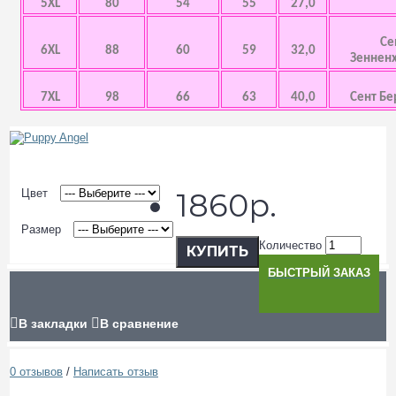
5XL
80
54
55
27,0
Се
6XL
88
60
59
32,0
Зенненх
7XL
98
66
63
40,0
Сент Бе
Цвет
1860р.
Размер
Количество
КУПИТЬ
БЫСТРЫЙ ЗАКАЗ
В закладки
В сравнение
0 отзывов
/
Написать отзыв