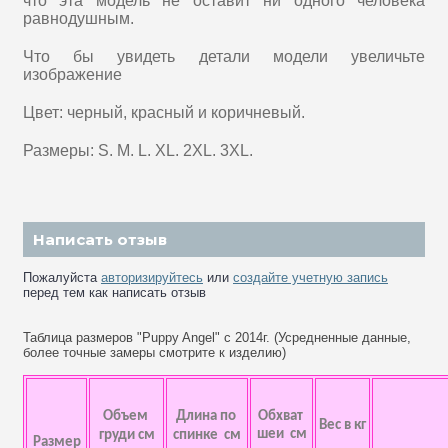
что эта модель не оставит ни одного человека
равнодушным.
Что бы увидеть детали модели увеличьте
изображение
Цвет: черный, красный и коричневый.
Размеры: S. M. L. XL. 2XL. 3XL.
Написать отзыв
Пожалуйста
авторизируйтесь
или
создайте учетную запись
перед тем как написать отзыв
Таблица размеров "Puppy Angel" с 2014г. (Усредненные данные,
более точные замеры смотрите к изделию)
Объем
Длина по
Обхват
Вес в кг
шеи см
груди см
спинке см
Размер