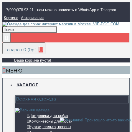
+7(999)978-93-21 - нам можно написать в WhatsApp и Telegram
Корзина
Авторизация
Товаров 0 (0р.)
Ваша корзина пуста!
МЕНЮ
КАТАЛОГ
Верхняя одежда
Дождевики для собак
Комбинезоны для собак
Куртки, пальто, попоны