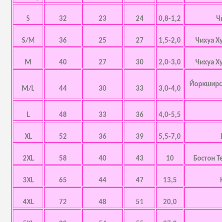
S
32
23
24
0,8-1,2
Ч
S/M
36
25
27
1,5-2,0
Чихуа Х
M
40
27
30
2,0-3,0
Чихуа Х
Йоркширск
M/L
44
30
33
3,0-4,0
L
48
33
36
4,0-5,5
XL
52
36
39
5,5-7,0
2XL
58
40
43
10
Бостон Т
3XL
65
44
47
13,5
4XL
72
48
51
20,0