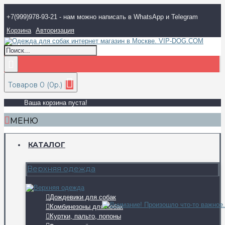
+7(999)978-93-21 - нам можно написать в WhatsApp и Telegram
Корзина
Авторизация
Товаров 0 (0р.)
Ваша корзина пуста!
МЕНЮ
КАТАЛОГ
Верхняя одежда
Дождевики для собак
Комбинезоны для собак
Куртки, пальто, попоны