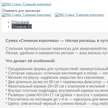
Нажмите для просмотра
Описание
Отзывов (0)
Сумка «Снежная королева» — тёплая роскошь в пут
Стильная прямоугольная переноска для авиаперелётов 
Лёгкая, удобная и невероятно уютная — ваш малыш путе
Что делает её особенной:
* Продуманная форма для путешествий: прямоугольный 
* Сетчатая «крыша»: отличная вентиляция и обзор — пи
* Молния по верху: надёжное закрытие без сквозняков.
* Две длинные ручки по 80 см + перемычка-фиксатор — 
* Фронтальный карман 20×35 см с клапаном и молнией —
* Внутри: плотная подкладка, внутренний карман на мол
* Размеры сумки:40×24×17 см (длина × высота × ширина)
* Рассчитана на питомцев до \~4 кг — идеальна для мин
* Цвета: элегантный чёрный и снежно-белый — под любо