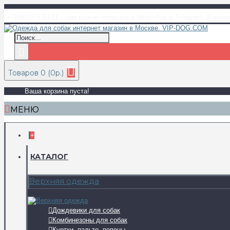
+7(999)978-93-21 - нам можно написать в WhatsApp и Telegram
Корзин
Товаров 0 (0р.)
Ваша корзина пуста!
МЕНЮ
+
КАТАЛОГ
Верхняя одежда
Дождевики для собак
Комбинезоны для собак
Куртки, пальто, попоны