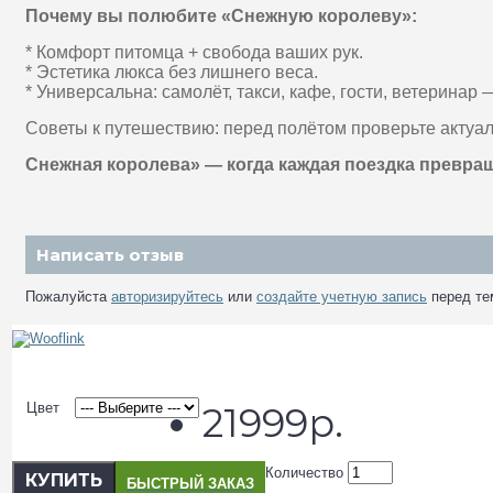
Почему вы полюбите «Снежную королеву»:
* Комфорт питомца + свобода ваших рук.
* Эстетика люкса без лишнего веса.
* Универсальна: самолёт, такси, кафе, гости, ветеринар
Советы к путешествию: перед полётом проверьте актуа
Снежная королева» — когда каждая поездка превра
Написать отзыв
Пожалуйста
авторизируйтесь
или
создайте учетную запись
перед те
Цвет
21999р.
Количество
КУПИТЬ
БЫСТРЫЙ ЗАКАЗ