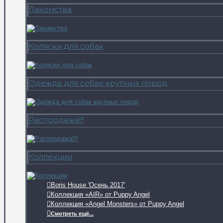
Лакомства
Коляски для собак
Одежда для собак крупных пород
Распродажа!!!
Коллекции
Boris House 'Осень 2017'
Коллекция «AIR» от Puppy Angel
Коллекция «Angel Monsters» от Puppy Angel
Смотреть ещё...