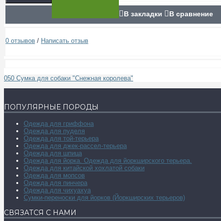
В закладки
В сравнение
0 отзывов
/
Написать отзыв
050 Сумка для собаки "Снежная королева"
ПОПУЛЯРНЫЕ ПОРОДЫ
Одежда для гриффона
Одежда для пуделя
Одежда для той-терьера
Одежда для джек-рассел-терьера
Одежда для шпица
Одежда для йорка. Одежда для йоркширского терьера.
Одежда для китайской хохлатой собаки
Одежда для мопсов
Одежда для пинчера
Одежда для чихуахуа
Сумки-переноски для йорков (Йоркширских терьеров)
СВЯЗАТСЯ С НАМИ