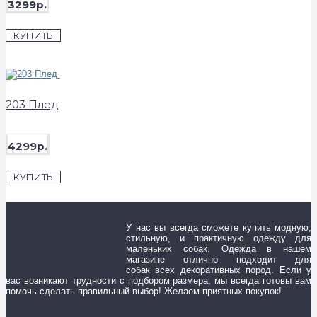
3299р.
КУПИТЬ
203 Плед
4299р.
КУПИТЬ
У нас вы всегда сможете купить модную,
стильную, и практичную одежду для
маленьких собак. Одежда в нашем
магазине отлично подходит для
собак всех декоративных пород. Если у
вас возникают трудности с подбором размера, мы всегда готовы вам
помочь сделать правильный выбор! Желаем приятных покупок!