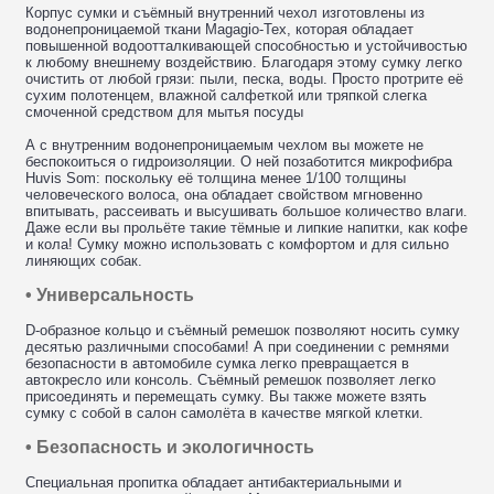
Корпус сумки и съёмный внутренний чехол изготовлены из
водонепроницаемой ткани Magagio-Tex, которая обладает
повышенной водоотталкивающей способностью и устойчивостью
к любому внешнему воздействию. Благодаря этому сумку легко
очистить от любой грязи: пыли, песка, воды. Просто протрите её
сухим полотенцем, влажной салфеткой или тряпкой слегка
смоченной средством для мытья посуды
А с внутренним водонепроницаемым чехлом вы можете не
беспокоиться о гидроизоляции. О ней позаботится микрофибра
Huvis Som: поскольку её толщина менее 1/100 толщины
человеческого волоса, она обладает свойством мгновенно
впитывать, рассеивать и высушивать большое количество влаги.
Даже если вы прольёте такие тёмные и липкие напитки, как кофе
и кола! Сумку можно использовать с комфортом и для сильно
линяющих собак.
• Универсальность
D-образное кольцо и съёмный ремешок позволяют носить сумку
десятью различными способами! А при соединении с ремнями
безопасности в автомобиле сумка легко превращается в
автокресло или консоль. Съёмный ремешок позволяет легко
присоединять и перемещать сумку. Вы также можете взять
сумку с собой в салон самолёта в качестве мягкой клетки.
• Безопасность и экологичность
Специальная пропитка обладает антибактериальными и