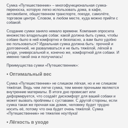
Сумка «Путешественник» – многофункциональная сумка-
переноска, которую легко использовать дома, в кафе,
автомобиле, общественном транспорте, поезде, самолёте,
торговом центре. Словом, в любом месте, куда можно прийти с
собакой.
Создание сумки заняло немало времени. Компания опросила
множество владельцев собак: какой должна быть сумка, чтобы
собаке было в ней комфортно и безопасно, а вам было удобно
ею пользоваться? Идеальная сумка должна быть: прочной и
долговечной, не разваливаться и не быть тяжёлой, лёгкой в
уходе, универсальной и, конечно же, комфортной для собаки. И
именно такой она и получилась!
Преимущества сумки «Путешественник»:
• Оптимальный вес
Сумка «Путешественник» не слишком лёгкая, но и не слишком
тяжёлая. Ведь чем легче сумка, тем менее прочными являются
внутренние материалы. В итоге дно провисает или
деформируется, что создаёт дискомфорт для вашей собаки и
может вызвать проблемы с суставами. С другой стороны, если
сумка такая же прочная как домик, человеку будет трудно
носить её, потому что она будет очень тяжёлой. Сумка
«Путешественник» не тяжелее ноутбука!
• Лёгкость в уходе