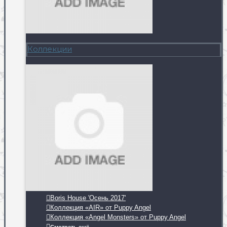
Коллекции
Boris House 'Осень 2017'
Коллекция «AIR» от Puppy Angel
Коллекция «Angel Monsters» от Puppy Angel