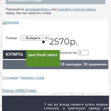
Пожалуйста
авторизируйтесь
или
создайте учетную запись
перед тем как написать отзыв
Размер
2570р.
Количество
КУПИТЬ
БЫСТРЫЙ ЗАКАЗ
В закладки
В сравнение
0 отзывов
/
Написать отзыв
Платье «SWEET»черн.
У нас вы всегда сможете купить модную,
стильную, и практичную одежду для