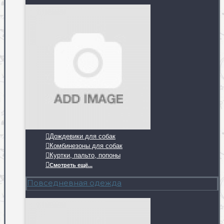
Дождевики для собак
Комбинезоны для собак
Куртки, пальто, попоны
Смотреть ещё...
Повседневная одежда