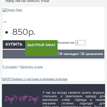
перед тем как написать отзыв
-->
850р.
Количество
КУПИТЬ
БЫСТРЫЙ ЗАКАЗ
В закладки
В сравнение
0 отзывов
/
Написать отзыв
83470 Гребень с частыми и редкими зубьями
У нас вы всегда сможете купить модную,
стильную, и практичную одежду для
маленьких собак. Одежда в нашем
магазине отлично подходит для
собак всех декоративных пород. Если у