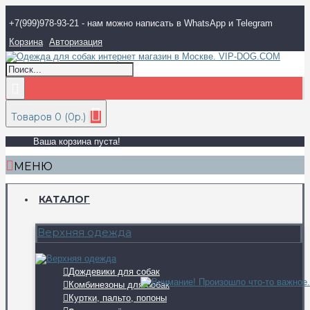
+7(999)978-93-21 - нам можно написать в WhatsApp и Telegram
Корзина
Авторизация
Товаров 0 (0р.)
Ваша корзина пуста!
МЕНЮ
КАТАЛОГ
Верхняя одежда
Дождевики для собак
Комбинезоны для собак
Куртки, пальто, попоны