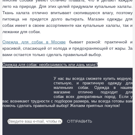
Многие собаки умеют отлично плавать, что и делают каждое
лето на природе. Для этих целей придумали купальные халаты.
Ткань халата отлично впитывает скопившуюся влагу, поэтому
питомца не придется долго вытирать. Магазин одежды для
собак имеет в своем ассортименте как купальные халаты, так и
лежанки для собак.
Одежда для
собак в Москве
бывает разной: практичной и
красивой, спасающей от холода и предохраняющей от жары. За
вами остается только сделать правильный выбор.
Одежда для собак: необходимость или дань моде?
У нас вы всегда сможете купить модную,
стильную, и практичную одежду для
маленьких собак. Одежда в нашем
магазине отлично подходит для
собак всех декоративных пород. Если у
вас возникают трудности с подбором размера, мы всегда готовы вам
помочь сделать правильный выбор! Желаем приятных покупок!
ОТПРАВИТЬ