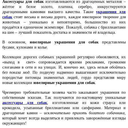
Аксессуары для собак
изготавливаются из драгоценных металлов –
жёлтое и белое золото, платина, серебро, инкрустируются
драгоценными камнями высшего качества. Такие
украшения для
собак
стоят весьма и весьма дорого, каждое ювелирное творение для
животных – уникально и неповторимо, большинство из них
продаётся в единичном экземпляре. Пожалуй, собачка с бриллиантами
на шее – лучший показатель достатка и значимости её владельца.
В основном,
ювелирные украшения для собак
представлены
бусами, кулонами и колье.
Коллекции дорогих собачьих украшений регулярно обновляются, их
«выход в свет» сопровождается яркими рекламами, громкими
слоганами в сети и на улицах. И, конечно же, здесь
нельзя обойтись
без показа мод
. По подиуму надменно вышагивают исключительно
породистые питомцы знаменитых людей, гордо представляя миру
новые коллекции
ювелирные украшения для собак
.
Чрезмерно требовательные хозяева часто заказывают украшения по
собственным эскизам. Так получаются по-настоящему уникальные
аксессуары для собак
, изготовленные из кожи страуса или
крокодила, усыпанные бриллиантами или сапфирами. Материал и
драгоценные камни –
исключительно прихоть богатого
собачника
,
который хочет всегда выделяться и привлекать заворожённые взгляды
окружающих!