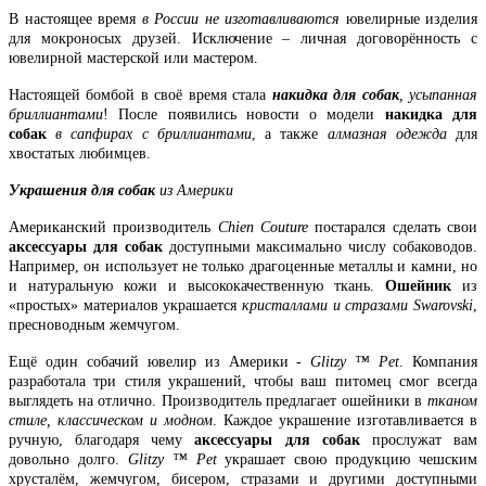
В настоящее время
в России не изготавливаются
ювелирные изделия
для мокроносых друзей. Исключение – личная договорённость с
ювелирной мастерской или мастером.
Настоящей бомбой в своё время стала
накидка для собак
, усыпанная
бриллиантами
! После появились новости о модели
накидка для
собак
в сапфирах с бриллиантами
, а также
алмазная одежда
для
хвостатых любимцев.
Украшения для собак
из Америки
Американский производитель
Chien Couture
постарался сделать свои
аксессуары для собак
доступными максимально числу собаководов.
Например, он использует не только драгоценные металлы и камни, но
и натуральную кожи и высококачественную ткань.
Ошейник
из
«простых» материалов украшается
кристаллами и стразами Swarovski
,
пресноводным жемчугом.
Ещё один собачий ювелир из Америки -
Glitzy ™ Pet
. Компания
разработала три стиля украшений, чтобы ваш питомец смог всегда
выглядеть на отлично. Производитель предлагает ошейники в
тканом
стиле, классическом и модном
. Каждое украшение изготавливается в
ручную, благодаря чему
аксессуары для собак
прослужат вам
довольно долго.
Glitzy ™ Pet
украшает свою продукцию чешским
хрусталём, жемчугом, бисером, стразами и другими доступными