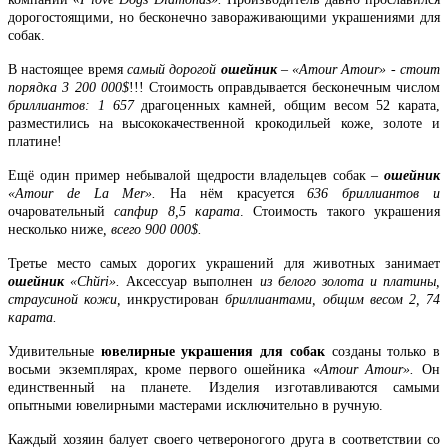
дорогостоящими, но бесконечно завораживающими украшениями для
собак.
В настоящее время
самый дорогой
ошейник
–
«Amour Amour»
- стоит
порядка 3 200 000$
!!! Стоимость оправдывается бесконечным числом
бриллиантов: 1 657
драгоценных камней, общим весом 52 карата,
разместились на высококачественной крокодильей коже, золоте и
платине!
Ещё один пример небывалой щедрости владельцев собак –
ошейник
«Amour de La Mer».
На нём красуется
636 бриллиантов и
очаровательный
сапфир 8,5 карата
. Стоимость такого украшения
несколько ниже
, всего 900 000$.
Третье место самых дорогих украшений для животных занимает
ошейник
«
Chйri».
Аксессуар выполнен
из белого золота и платины,
страусиной кожи,
инкрустирован
бриллиантами, общим весом 2, 74
карата.
Удивительные
ювелирные украшения для собак
созданы только в
восьми экземплярах, кроме первого ошейника «
Amour Amour».
Он
единственный на планете. Изделия изготавливаются самыми
опытными ювелирными мастерами исключительно в ручную.
Каждый хозяин балует своего четвероногого друга в соответствии со