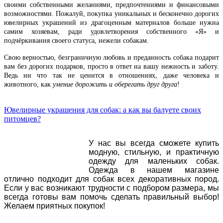
своими собственными желаниями, предпочтениями и финансовыми
возможностями. Пожалуй, покупка уникальных и бесконечно дорогих
ювелирных украшений из драгоценным материалов больше нужна
самим хозяевам, ради удовлетворения собственного «Я» и
подчёркивания своего статуса, нежели собакам.
Свою верностью, безграничную любовь и преданность собака подарит
вам без дорогих подарков, просто в ответ на вашу нежность и заботу.
Ведь ни что так не ценится в отношениях, даже человека и
животного, как
умение дорожить и оберегать друг друга
!
Ювелирные украшения для собак: а как вы балуете своих
питомцев?
У нас вы всегда сможете купить
модную, стильную, и практичную
одежду для маленьких собак.
Одежда в нашем магазине
отлично подходит для собак всех декоративных пород.
Если у вас возникают трудности с подбором размера, мы
всегда готовы вам помочь сделать правильный выбор!
Желаем приятных покупок!