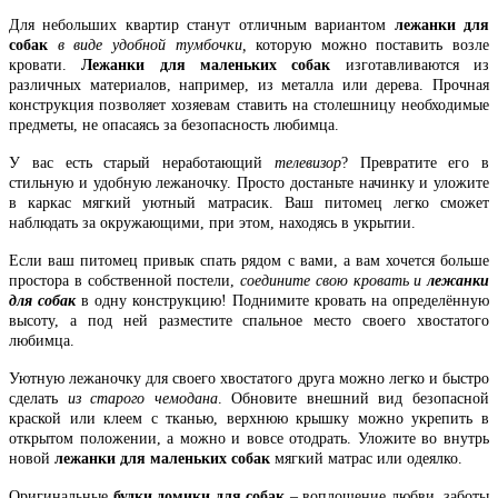
Для небольших квартир станут отличным вариантом
лежанки для
собак
в виде удобной тумбочки,
которую можно поставить возле
кровати.
Лежанки для маленьких собак
изготавливаются из
различных материалов, например, из металла или дерева. Прочная
конструкция позволяет хозяевам ставить на столешницу необходимые
предметы, не опасаясь за безопасность любимца.
У вас есть старый неработающий
телевизор
? Превратите его в
стильную и удобную лежаночку. Просто достаньте начинку и уложите
в каркас мягкий уютный матрасик. Ваш питомец легко сможет
наблюдать за окружающими, при этом, находясь в укрытии.
Если ваш питомец привык спать рядом с вами, а вам хочется больше
простора в собственной постели,
соедините свою кровать и
лежанки
для собак
в одну конструкцию! Поднимите кровать на определённую
высоту, а под ней разместите спальное место своего хвостатого
любимца.
Уютную лежаночку для своего хвостатого друга можно легко и быстро
сделать
из старого чемодана
. Обновите внешний вид безопасной
краской или клеем с тканью, верхнюю крышку можно укрепить в
открытом положении, а можно и вовсе отодрать. Уложите во внутрь
новой
лежанки для маленьких собак
мягкий матрас или одеялко.
Оригинальные
будки домики для собак
– воплощение любви, заботы