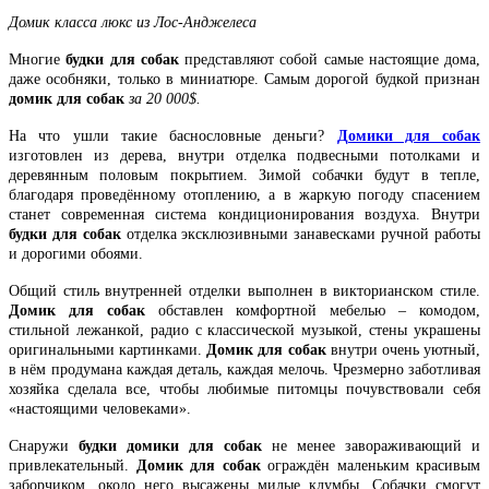
Домик класса люкс из Лос-Анджелеса
Многие
будки для собак
представляют собой самые настоящие дома,
даже особняки, только в миниатюре. Самым дорогой будкой признан
домик для собак
за 20 000$.
На что ушли такие баснословные деньги?
Домики для собак
изготовлен из дерева, внутри отделка подвесными потолками и
деревянным половым покрытием. Зимой собачки будут в тепле,
благодаря проведённому отоплению, а в жаркую погоду спасением
станет современная система кондиционирования воздуха. Внутри
будки для собак
отделка эксклюзивными занавесками ручной работы
и дорогими обоями.
Общий стиль внутренней отделки выполнен в викторианском стиле.
Домик для собак
обставлен комфортной мебелью – комодом,
стильной лежанкой, радио с классической музыкой, стены украшены
оригинальными картинками.
Домик для собак
внутри очень уютный,
в нём продумана каждая деталь, каждая мелочь. Чрезмерно заботливая
хозяйка сделала все, чтобы любимые питомцы почувствовали себя
«настоящими человеками».
Снаружи
будки домики для собак
не менее завораживающий и
привлекательный.
Домик для собак
ограждён маленьким красивым
заборчиком, около него высажены милые клумбы. Собачки смогут