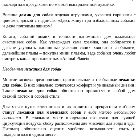
насладиться прогулками по мягкой выстриженной лужайке.
Внешне
домик для собак
отделан игрушками, украшен горшками с
цветами, доской с надписью «Здесь живут три избалованных собаки»
и даже почтовым ящиком!
Кстати, собачий домик в точности напоминает дом владельцев
счастливых собак. Как утверждает сама хозяйка, она собирается и
дальше улучшать жилищные условия своих хвостатых любимцев,
дальнейшие планы – покупка мини плазмы, ведь собачки очень любят
смотреть канал про животных «Animal Planet».
Необычные
лежанки для собак
Многие хозяева предпочитают оригинальные и необычные
лежанки
для собак
. В них идеально сочетаются комфорт и уникальный дизайн.
Такие
лежанки для собак
обязательно привнесут в любой дом
свежий глоток и особый стиль.
Для хозяев-путешественников и их животных прекрасным выбором
станут
лежанки для маленьких собак
в виде милого небольшого
вагончика
. В спальном месте продуманы окошечки для лучшей
циркуляции воздуха, сбоку расположены две мисочки для воды и еды.
Питомец обязательно оценит удобство: возможность спать и
подкрепиться в одном месте.