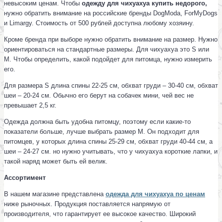
невысоким ценам. Чтобы
одежду для чихуахуа купить
недорого,
нужно обратить внимание на российские бренды DogModa, ForMyDogs
и Limargy. Стоимость от 500 рублей доступна любому хозяину.
Кроме бренда при выборе нужно обратить внимание на размер. Нужно
ориентироваться на стандартные размеры. Для чихуахуа это S или
M. Чтобы определить, какой подойдет для питомца, нужно измерить
его.
Для размера S длина спины 22-25 см, обхват груди – 30-40 см, обхват
шеи – 20-24 см. Обычно его берут на собачек мини, чей вес не
превышает 2,5 кг.
Одежда должна быть удобна питомцу, поэтому если какие-то
показатели больше, лучше выбрать размер M. Он подходит для
питомцев, у которых длина спины 25-29 см, обхват груди 40-44 см, а
шеи – 24-27 см. но нужно учитывать, что у чихуахуа короткие лапки, и
такой наряд может быть ей велик.
Ассортимент
В нашем магазине представлена
одежда для чихуахуа по ценам
ниже рыночных. Продукция поставляется напрямую от
производителя, что гарантирует ее высокое качество. Широкий