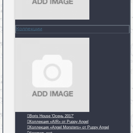
Коллекции
Boris House 'Осень 2017'
Коллекция «AIR» от Puppy Angel
Коллекция «Angel Monsters» от Puppy Angel