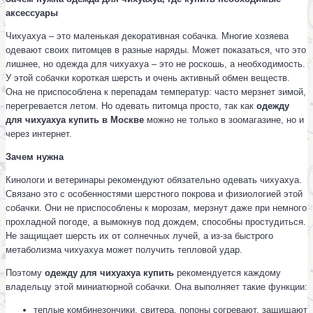
аксессуары
Чихуахуа – это маленькая декоративная собачка. Многие хозяева
одевают своих питомцев в разные наряды. Может показаться, что это
лишнее, но одежда для чихуахуа – это не роскошь, а необходимость.
У этой собачки короткая шерсть и очень активный обмен веществ.
Она не приспособлена к перепадам температур: часто мерзнет зимой,
перегревается летом. Но одевать питомца просто, так как
одежду
для чихуахуа купить в Москве
можно не только в зоомагазине, но и
через интернет.
Зачем нужна
Кинологи и ветеринары рекомендуют обязательно одевать чихуахуа.
Связано это с особенностями шерстного покрова и физиологией этой
собачки. Они не приспособлены к морозам, мерзнут даже при немного
прохладной погоде, а вымокнув под дождем, способны простудиться.
Не защищает шерсть их от солнечных лучей, а из-за быстрого
метаболизма чихуахуа может получить тепловой удар.
Поэтому
одежду для чихуахуа купить
рекомендуется каждому
владельцу этой миниатюрной собачки. Она выполняет такие функции:
теплые комбинезончики, свитера, попоны согревают, защищают