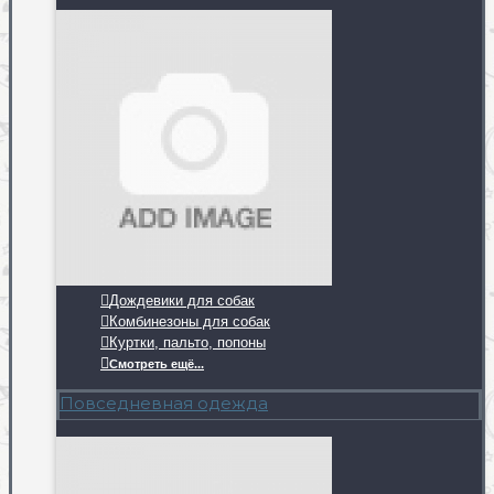
Дождевики для собак
Комбинезоны для собак
Куртки, пальто, попоны
Смотреть ещё...
Повседневная одежда