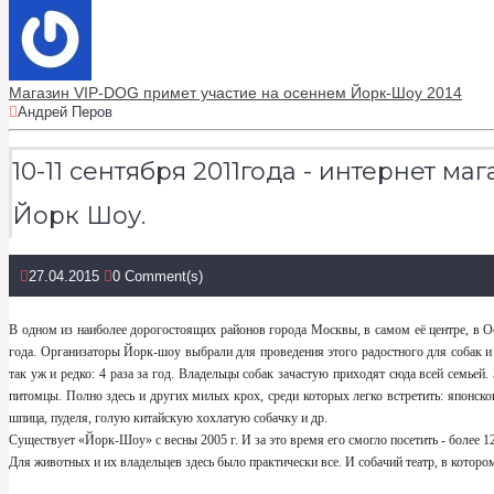
Магазин VIP-DOG примет участие на осеннем Йорк-Шоу 2014
Андрей Перов
10-11 сентября 2011года - интернет 
Йорк Шоу.
27.04.2015
0 Comment(s)
В одном из наиболее дорогостоящих районов города Москвы, в самом её центре, в Ос
года. Организаторы Йорк-шоу выбрали для проведения этого радостного для собак 
так уж и редко: 4 раза за год. Владельцы собак зачастую приходят сюда всей семье
питомцы. Полно здесь и других милых крох, среди которых легко встретить: японско
шпица, пуделя, голую китайскую хохлатую собачку и др.
Существует «Йорк-Шоу» с весны 2005 г. И за это время его смогло посетить - более 
Для животных и их владельцев здесь было практически все. И собачий театр, в кото