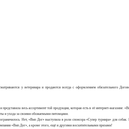
матриваются у ветеринара и продаются всегда с оформлением обязательного Догов
и представила весь ассортимент той продукции, которая есть в её интернет-магазине. «
соты и ухода за своими обожаемыми питомцами.
ограничилось. Нет, «Вип Дог» выступила в роли спонсора «Супер турнира» для собак
мпании «Вип Дог», а кроме этого, ещё и другими восхитительными призами!