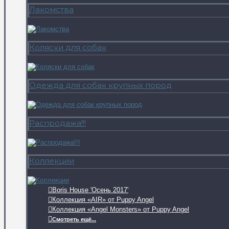
Лакомства
Коляски для собак
Одежда для собак крупных пород
Распродажа!!!
Коллекции
Boris House 'Осень 2017'
Коллекция «AIR» от Puppy Angel
Коллекция «Angel Monsters» от Puppy Angel
Смотреть ещё...