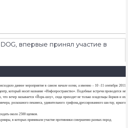
P-DOG, впервые принял участие в
исходило данное мероприятие в самом начале осени, а именно – 10 -11 сентября 2011
ентр, который носит название «Инфопространство». Подобные встречи проводятся не
о, что вечер называется «Йорк-шоу», сюда приходят не только владельцы йорков и их
инчера, роскошного пекинеса, удивительного грифона,дрессированного ши-тцу, яркого
родать около 2500 щенков.
 турниры, в которых принимали участие противники совершенно разных пород.