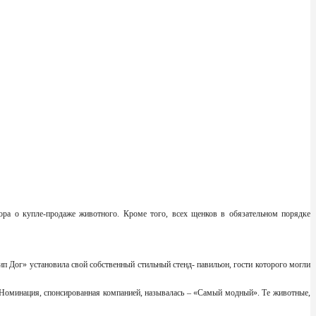
ора о купле-продаже животного. Кроме того, всех щенков в обязательном порядке
Вип Дог» установила свой собственный стильный стенд- павильон, гости которого могли
. Номинация, спонсированная компанией, называлась – «Самый модный». Те животные,