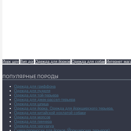
Йорк шоу
Вип дог
Одежда для йорков
Одежда для собак
Интернет маг
ПОПУЛЯРНЫЕ ПОРОДЫ
Одежда для гриффона
Одежда для пуделя
Одежда для той-терьера
Одежда для джек-рассел-терьера
Одежда для шпица
Одежда для йорка. Одежда для йоркширского терьера.
Одежда для китайской хохлатой собаки
Одежда для мопсов
Одежда для пинчера
Одежда для чихуахуа
Сумки-переноски для йорков (Йоркширских терьеров)