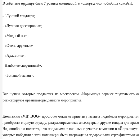
В собачьем турнире было 7 разных номинаций, в которых мог победить каждый:
- "Лучший хендлер»;
- «Лучшая дрессировка»;
- «Модный пес»;
- «Очень дружные»
- «Аджилити»;
- Наиболее спортивный»;
- «Большой талант»;
Все щенки, которые продаются на московском «Йорк-шоу» заранее тщательного ос
регистрируют организаторы данного мероприятия.
Компания «VIP-DOG»
просто не могла не принять участие в подобном мероприятии 
приобрести модную одежду, ультрасовременные аксессуары и другие товары для кра
Но, ошибочно полагать, что продажами в павильоне участие компании в «Йорк-шоу» 
которые победили в этой номинации были награждены подарочными сертификатами ко