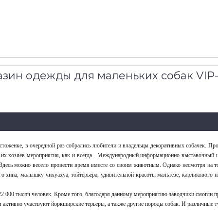
магазин одежды для маленьких собак VI
тоженке, в очередной раз собрались любители и владельцы декоративных собачек. Про
и их хозяев мероприятия, как и всегда - Международный информационно-выставочный ц
й. Здесь можно весело провести время вместе со своим животным. Однако несмотря на т
го хина, малышку чихуахуа, тойтерьера, удивительной красоты мальтезе, карликового п
122 000 тысяч человек. Кроме того, благодаря данному мероприятию заводчики смогли п
ром активно участвуют йоркширские терьеры, а также другие породы собак. И различные