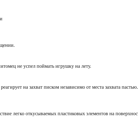
ки
ещении.
питомец не успел поймать игрушку на лету.
я реагирует на захват писком независимо от места захвата паст
тствие легко откусываемых пластиковых элементов на поверхнос