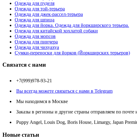
Одежда для пуделя
Одежда для той-терьера
Одежда для джек-рассел-терьера
Одежда для шпица
Одежда для йорка. Одежда для йоркширского терьера.
Одежда для китайской хохлатой собаки
Одежда для мопсов
Одежда для пинчера
Одежда для чихуахуа
Сумки-переноски для йорков (Йоркширских терьеров)
Связатся с нами
+7(999)978-93-21
Вы всегда можете связаться с нами в Telegram
Мы находимся в Москве
Заказы в регионы и другие страны отправляем по почте
Puppy Angel, Louis Dog, Boris House, Limargy, Japan Premi
Новые статьи