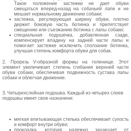
Такое положение застежки не дает обуви
смещаться вперед-назад на собачьей лапе и не
мешает нормальному движению собаки;
застежка, регулирующая ширину обуви, плотно
держит боковую часть ботинка и препятствует
смещению или съезжанию ботинка с лапы собаки;
специальная подушечка, добавленная сзади,
компенсирует впадину на задней части лапы и
помогает застежке исключить сползание ботинка,
улучшая степень комфорта обуви для собак.
2. Прорезь V-образной формы на голенище. Этот
элемент увеличивает степень сгибания верхней части
обуви собаки, обеспечивая подвижность сустава лапы
собаки и облегчая движение.
3. Четырехслойная подошва. Каждый из четырех слоев
подошвы имеет свое назначени:
мягкая впитывающая стелька обеспечивает сухость
и комфорт внутри обуви;
прокладка, которая надежно защищает от