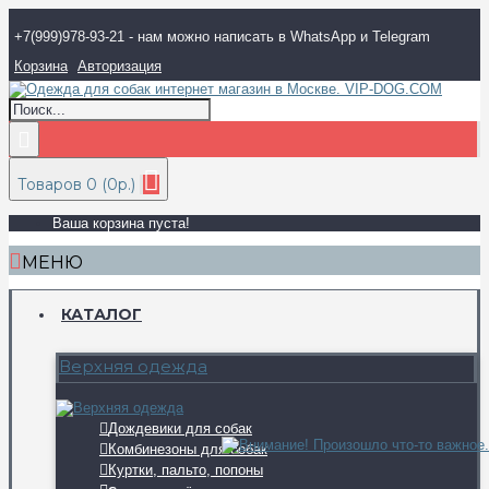
+7(999)978-93-21 - нам можно написать в WhatsApp и Telegram
Корзина
Авторизация
Товаров 0 (0р.)
Ваша корзина пуста!
МЕНЮ
КАТАЛОГ
Верхняя одежда
Дождевики для собак
Комбинезоны для собак
Куртки, пальто, попоны