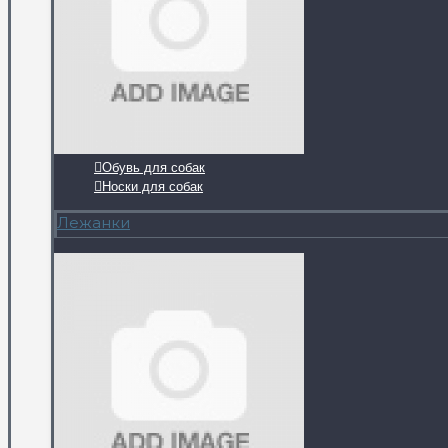
Обувь для собак
Носки для собак
Лежанки