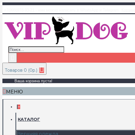
+7(999)978-93-21 - нам можно написать в WhatsApp и Telegram
Корзин
Товаров 0 (0р.)
Ваша корзина пуста!
МЕНЮ
+
КАТАЛОГ
Верхняя одежда