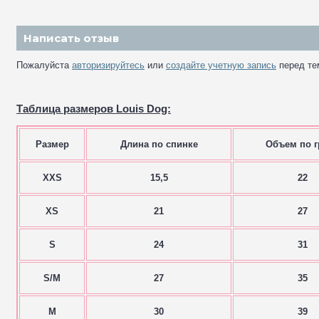
Написать отзыв
Пожалуйста
авторизируйтесь
или
создайте учетную запись
перед те
Таблица размеров Louis Dog:
Размер
Длина по спинке
Объем по г
XXS
15,5
22
XS
21
27
S
24
31
S/M
27
35
M
30
39