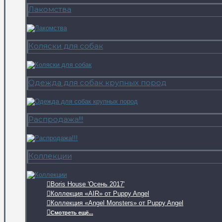
Лакомства
Коляски для собак
Одежда для собак крупных пород
Распродажа!!!
Коллекции
Boris House 'Осень 2017'
Коллекция «AIR» от Puppy Angel
Коллекция «Angel Monsters» от Puppy Angel
Смотреть ещё...