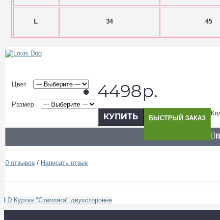
L
34
45
Цвет
4498р.
Размер
Ко
КУПИТЬ
БЫСТРЫЙ ЗАКАЗ
В
0 отзывов
/
Написать отзыв
LD Куртка "Стилляга" двухстороння