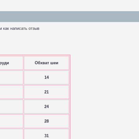
м как написать отзыв
руди
Обхват шеи
14
21
24
28
31