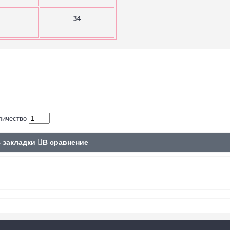
34
личество
 закладки
В сравнение