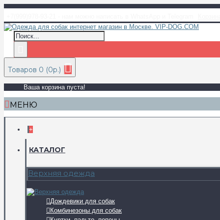
+7(999)978-93-21 - нам можно написать в WhatsApp и Telegram
Корзин
Товаров 0 (0р.)
Ваша корзина пуста!
МЕНЮ
+
КАТАЛОГ
Верхняя одежда
Дождевики для собак
Комбинезоны для собак
Куртки, пальто, попоны