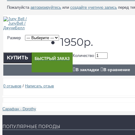
Пожалуйста
авторизируйтесь
или
создайте учетную запись
перед те
Размер
1950р.
Количество
КУПИТЬ
БЫСТРЫЙ ЗАКАЗ
В закладки
В сравнение
0 отзывов
/
Написать отзыв
Сарафан - Dorothy
ПОПУЛЯРНЫЕ ПОРОДЫ