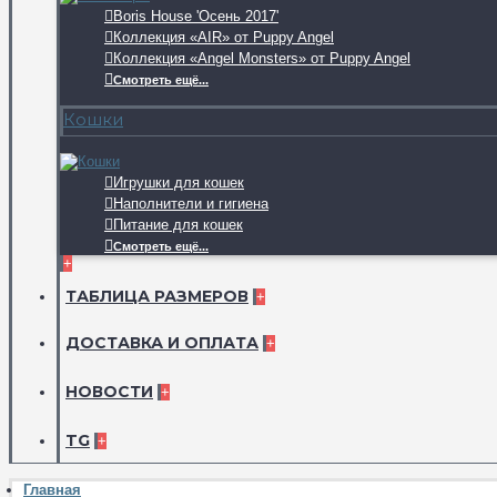
Boris House 'Осень 2017'
Коллекция «AIR» от Puppy Angel
Коллекция «Angel Monsters» от Puppy Angel
Смотреть ещё...
Кошки
Игрушки для кошек
Наполнители и гигиена
Питание для кошек
Смотреть ещё...
+
ТАБЛИЦА РАЗМЕРОВ
+
ДОСТАВКА И ОПЛАТА
+
НОВОСТИ
+
TG
+
Главная