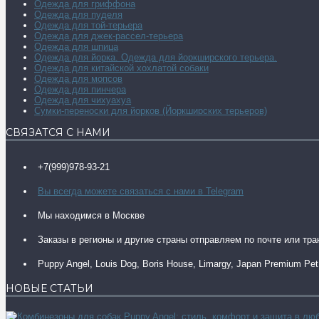
Одежда для гриффона
Одежда для пуделя
Одежда для той-терьера
Одежда для джек-рассел-терьера
Одежда для шпица
Одежда для йорка. Одежда для йоркширского терьера.
Одежда для китайской хохлатой собаки
Одежда для мопсов
Одежда для пинчера
Одежда для чихуахуа
Сумки-переноски для йорков (Йоркширских терьеров)
СВЯЗАТСЯ С НАМИ
+7(999)978-93-21
Вы всегда можете связаться с нами в Telegram
Мы находимся в Москве
Заказы в регионы и другие страны отправляем по почте или тр
Puppy Angel, Louis Dog, Boris House, Limargy, Japan Premium Pet
НОВЫЕ СТАТЬИ