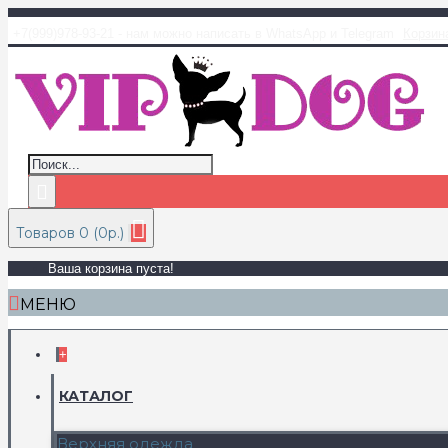
+7(999)978-93-21 - нам можно написать в WhatsApp и Telegram
Корзин
Товаров 0 (0р.)
Ваша корзина пуста!
МЕНЮ
+
КАТАЛОГ
Верхняя одежда