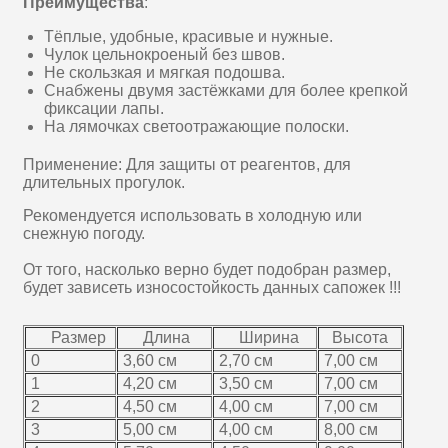
Преимущества
:
Тёплые, удобные, красивые и нужные.
Чулок цельнокроеный без швов.
Не скользкая и мягкая подошва.
Снабжены двумя застёжками для более крепкой
фиксации лапы.
На лямочках светоотражающие полоски.
Применение: Для защиты от реагентов, для
длительных прогулок.
Рекомендуется использовать в холодную или
снежную погоду.
От того, насколько верно будет подобран размер,
будет зависеть износостойкость данных сапожек !!!
Размер
Длина
Ширина
Высота
0
3,60 см
2,70 см
7,00 см
1
4,20 см
3,50 см
7,00 см
2
4,50 см
4,00 см
7,00 см
3
5,00 см
4,00 см
8,00 см