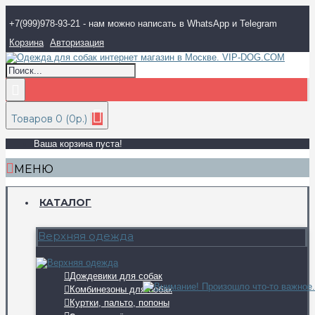
+7(999)978-93-21 - нам можно написать в WhatsApp и Telegram
Корзина
Авторизация
Товаров 0 (0р.)
Ваша корзина пуста!
МЕНЮ
КАТАЛОГ
Верхняя одежда
Дождевики для собак
Комбинезоны для собак
Куртки, пальто, попоны