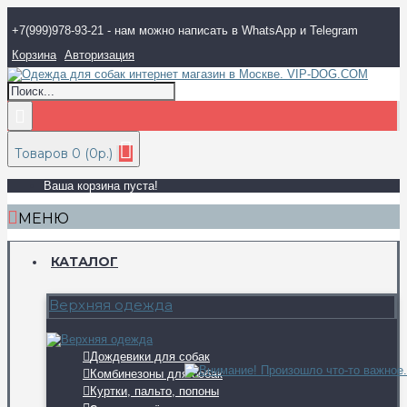
+7(999)978-93-21 - нам можно написать в WhatsApp и Telegram
Корзина
Авторизация
Товаров 0 (0р.)
Ваша корзина пуста!
МЕНЮ
КАТАЛОГ
Верхняя одежда
Дождевики для собак
Комбинезоны для собак
Куртки, пальто, попоны