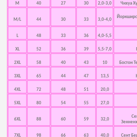
M
40
27
30
2,0-3,0
Чихуа Х
Йоркширск
M/L
44
30
33
3,0-4,0
L
48
33
36
4,0-5,5
XL
52
36
39
5,5-7,0
2XL
58
40
43
10
Бостон Т
3XL
65
44
47
13,5
4XL
72
48
51
20,0
5XL
80
54
55
27,0
Се
6XL
88
60
59
32,0
Зенненх
7XL
98
66
63
40,0
Сент Бе