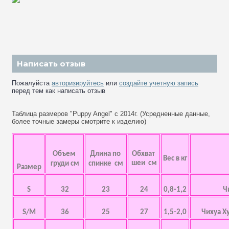
Написать отзыв
Пожалуйста
авторизируйтесь
или
создайте учетную запись
перед тем как написать отзыв
Таблица размеров "Puppy Angel" с 2014г. (Усредненные данные,
более точные замеры смотрите к изделию)
Объем
Длина по
Обхват
Вес в кг
шеи см
груди см
спинке см
Размер
S
32
23
24
0,8-1,2
Ч
S/M
36
25
27
1,5-2,0
Чихуа Х