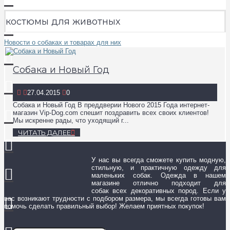
костюмы для животных
Новости о собаках и товарах для них
Собака и Новый Год
27.04.2015
0
Собака и Новый Год В преддверии Нового 2015 Года интернет-
магазин Vip-Dog.com спешит поздравить всех своих клиентов!
Мы искренне рады, что уходящий г...
ЧИТАТЬ ДАЛЕЕ
У нас вы всегда сможете купить модную,
стильную, и практичную одежду для
маленьких собак. Одежда в нашем
магазине отлично подходит для
собак всех декоративных пород. Если у
вас возникают трудности с подбором размера, мы всегда готовы вам
помочь сделать правильный выбор! Желаем приятных покупок!