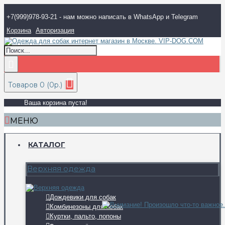
+7(999)978-93-21 - нам можно написать в WhatsApp и Telegram
Корзина
Авторизация
Товаров 0 (0р.)
Ваша корзина пуста!
МЕНЮ
КАТАЛОГ
Верхняя одежда
Дождевики для собак
Комбинезоны для собак
Куртки, пальто, попоны